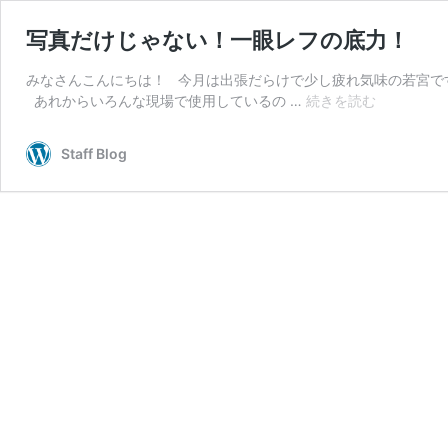
写真だけじゃない！一眼レフの底力！
みなさんこんにちは！ 今月は出張だらけで少し疲れ気味の若宮です
写
あれからいろんな現場で使用しているの …
続きを読む
真
だ
Staff Blog
け
じ
ゃ
な
い！
一
眼
レ
フ
の
底
力！