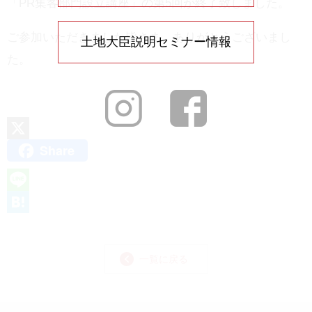
「PR集客部門設立講座」の第5回が終了致しました。
ご参加いただきました皆さま、ありがとうございまし
土地大臣説明セミナー情報
た。
Share
X
L
i
H
n
a
一覧に戻る
e
t
e