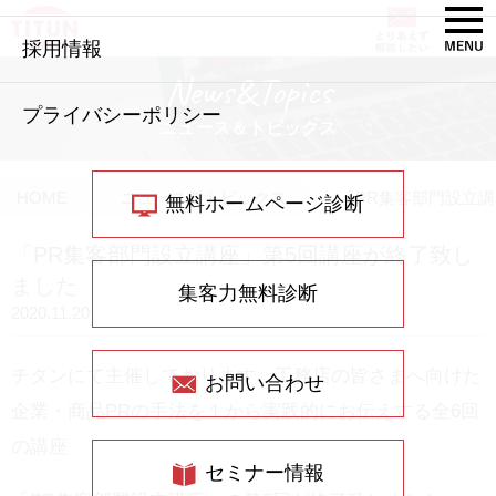
採用情報
News&Topics
プライバシーポリシー
ニュース＆トピックス
HOME
ニュース＆トピックス
「PR集客部門設立
無料ホームページ診断
「PR集客部門設立講座」第5回講座が終了致し
ました
集客力無料診断
2020.11.20
チタンにて主催しております、工務店の皆さまへ向けた
お問い合わせ
企業・商品PRの手法を１から実践的にお伝えする全6回
の講座
セミナー情報