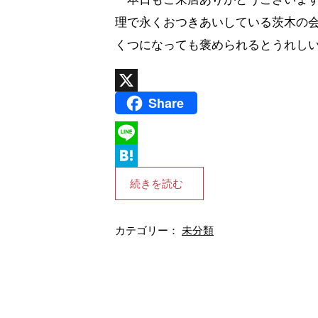
理で永くおつきあいしている茨木の
くつになっても褒められるとうれしいも
Share
X
L
i
H
続きを読む
n
a
e
t
カテゴリー：
未分類
e
n
a