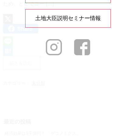
ため、どこでコー […]
土地大臣説明セミナー情報
Share
X
L
i
H
続きを読む
n
a
e
t
カテゴリー：
未分類
e
n
a
最近の投稿
経済効果は3千億円！ 「ゲコノミクス」