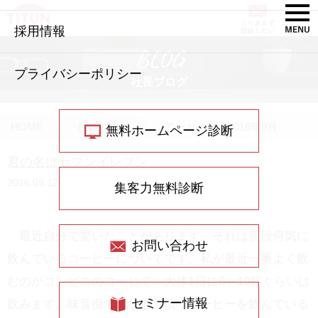
採用情報
BLOG
プライバシーポリシー
社長ブログ
HOME
社長ブログ
アーカイブ：2016年9月
無料ホームページ診断
君の名はセブンイレブン
2016.09.12
集客力無料診断
最近自分で驚いたことがあります。それは普段何気に
お問い合わせ
飲んでいるコーヒーについてです。私が最近一番よく飲
むのがコンビニのコーヒで、大体1日に6～10杯ぐらいは
セミナー情報
飲みます。味音痴で単なる習慣でコーヒーを飲んでいる