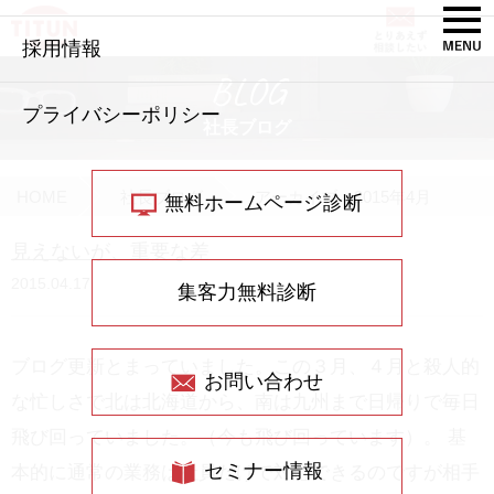
採用情報
BLOG
プライバシーポリシー
社長ブログ
HOME
社長ブログ
アーカイブ：2015年4月
無料ホームページ診断
見えないが、重要な差
2015.04.17
集客力無料診断
ブログ更新とまっていました。この３月、４月と殺人的
お問い合わせ
な忙しさで北は北海道から、南は九州まで日帰りで毎日
飛び回っていました。（今も飛び回っています）。 基
セミナー情報
本的に通常の業務は社員だけで対応できるのですが相手