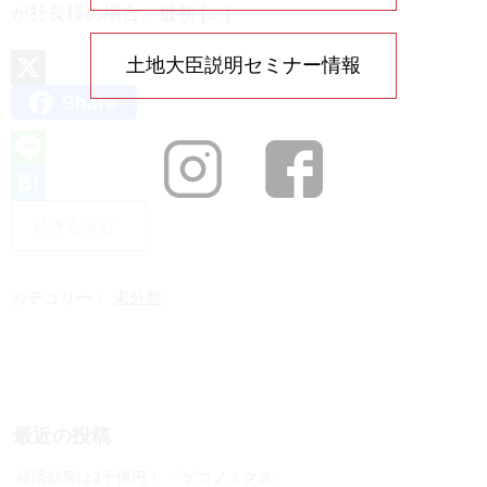
が社長様の場合、最初 […]
土地大臣説明セミナー情報
Share
X
L
i
H
続きを読む
n
a
e
t
カテゴリー：
未分類
e
n
a
最近の投稿
経済効果は3千億円！ 「ゲコノミクス」