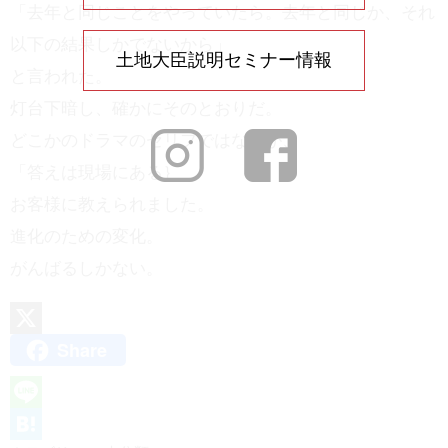
「去年と同じことをやっていたら。去年と同じか、それ
以下の結果しかでないから」
土地大臣説明セミナー情報
と言われた。
灯台下暗し、確かにそのとおりだ。
どこかのドラマのセリフではないが、
「答えは現場にある｝
お客様に教えられました。
進化のための変化。
がんばるしかない。
Share
X
L