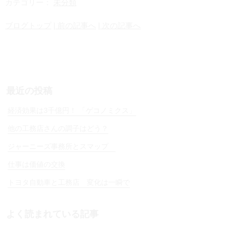
カテゴリー：
未分類
i
H
n
a
ブログトップ
| 前の記事へ
| 次の記事へ
e
t
e
n
a
最近の投稿
経済効果は3千億円！ 「ゲコノミクス」
他の工務店さんの調子はどう？
ジャーニーズ事務所とスマップ
仕事は価値の交換
トヨタ自動車と工務店 変化は一瞬で
よく読まれている記事