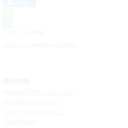
Share
X
L
カテゴリー：
未分類
i
H
n
a
ブログトップ
| 前の記事へ
| 次の記事へ
e
t
e
n
a
最近の投稿
経済効果は3千億円！ 「ゲコノミクス」
他の工務店さんの調子はどう？
ジャーニーズ事務所とスマップ
仕事は価値の交換