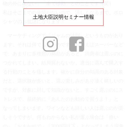
物の外に出ない」「車で移動」とのことです（笑）
私はそこまでの覚悟がないので、涼しくなるまで、ポロ
土地大臣説明セミナー情報
シャツのお世話になります！
マーケティングで「ジャムの法則」というものがあり
ます。それは何でも良いのですが、例えばスーパーなど
で、あまりに多種類の商品があると、消費者は選ぶのに
つかれてしまい、結局買わないか、適当に選んで購入す
る行動のことを指します。確かに自分の知識のある対象
だと、選択肢が多いと、選ぶ楽しみがあり凄く嬉しいの
ですが、対象に対して知識がないと、すごく選ぶのにス
トレスで、最終的に「あんたのお勧めで買うよ！」と
なってしまいます。ワインなども詳しい人は選ぶのが楽
しそうですが、何もわからない私が選ぶ場合は「赤い
の」「おまかせで」「3000円以下」となってしまう現象