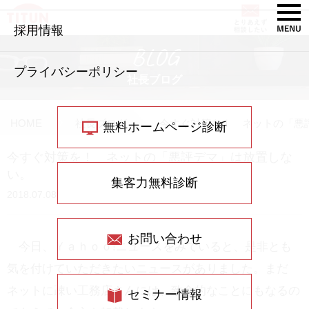
採用情報
BLOG
プライバシーポリシー
社長ブログ
HOME
社長ブログ
今すぐ対策を！ ネットの「悪
無料ホームページ診断
今すぐ対策を！ ネットの「悪評デマ」は放置しな
い。
集客力無料診断
2018.07.08
お問い合わせ
今日、Ｙａｈｏｏ!ニュースをみていると、是非とも
気を付けていただきたいニュースがありました。まだ
ネットに疎い工務店さんには、致命的なことにもなるの
セミナー情報