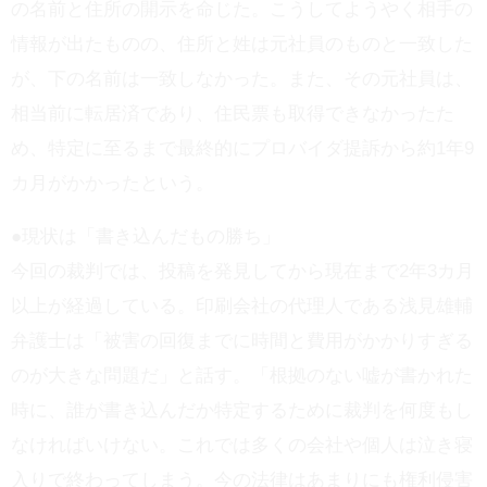
の名前と住所の開示を命じた。こうしてようやく相手の
情報が出たものの、住所と姓は元社員のものと一致した
が、下の名前は一致しなかった。また、その元社員は、
相当前に転居済であり、住民票も取得できなかったた
め、特定に至るまで最終的にプロバイダ提訴から約1年9
カ月がかかったという。
●現状は「書き込んだもの勝ち」
今回の裁判では、投稿を発見してから現在まで2年3カ月
以上が経過している。印刷会社の代理人である浅見雄輔
弁護士は「被害の回復までに時間と費用がかかりすぎる
のが大きな問題だ」と話す。「根拠のない嘘が書かれた
時に、誰が書き込んだか特定するために裁判を何度もし
なければいけない。これでは多くの会社や個人は泣き寝
入りで終わってしまう。今の法律はあまりにも権利侵害