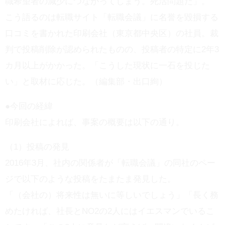
職希望者の減少につながってしまう。死活問題だ」。
こう語るのは転職サイト「転職会議」に名誉を毀損する
口コミを書かれた印刷会社（東京都中央区）の社員。裁
判で投稿削除が認められたものの、投稿者の特定に2年3
カ月以上がかかった。「こうした現状に一石を投じた
い」と取材に応じた。（編集部・出口絢）
●今回の経緯
印刷会社によれば、事案の概要は以下の通り。
（1）投稿の発見
2016年3月、社内の関係者が「転職会議」の同社のペー
ジで以下のような投稿をたまたま発見した。
「（会社の）将来性は無いに等しいでしょう」「長く務
めたければ、社長とNO2の2人にはイエスマンでいるこ