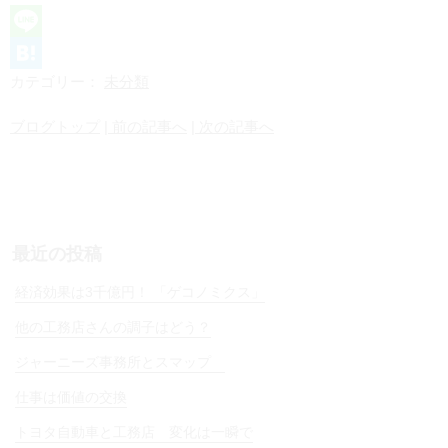
L
カテゴリー：
未分類
i
H
n
a
ブログトップ
| 前の記事へ
| 次の記事へ
e
t
e
n
a
最近の投稿
経済効果は3千億円！ 「ゲコノミクス」
他の工務店さんの調子はどう？
ジャーニーズ事務所とスマップ
仕事は価値の交換
トヨタ自動車と工務店 変化は一瞬で