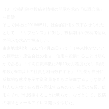
（3）投稿削除や投稿者情報の開示を求め「転職会議」
を提訴
そこで同社は2016年5月、社会的評価を低下させられた
として、「リブセンス」に対し、投稿削除や投稿者情報
の開示を求めて提訴した。
東京地裁判決（2017年4月26日）は「（将来性がないと
の摘示は）原告会社の名誉、信用を毀損することは明ら
かである」「平均在職年数は3年10カ月程度だが、勤続
年数が5年以上の社員も相当数在する」「社長が自分に
反抗的な態度を示す従業員を直ちに解雇するような傍若
無人な人物で在る旨を意味するもので、社長の名誉、信
用をそれぞれ毀損することは明らか」などとして、投稿
の削除とメールアドレス開示を命じた。