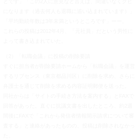
とです」「この2人に意見など言えば、間違いなくクビ
になります（過去何人も退職に追い込まれています）」
「平均勤続年数は3年未満というところです」ーー。
これらの投稿は2012年4月、「元社員」だという男性に
よって書き込まれていた。
（2）「転職会議」に投稿の削除要請
すぐに担当者が削除要請ホームから「転職会議」を運営
するリブセンス（東京都品川区）に削除を求め、さらに
弁護士を通じて削除を求める内容証明郵便を送った。
同社からは「サイトの手続き方法を案内する」とFAXで
回答があった。直ぐに抗議文書を出したところ、約2週
間後にFAXで「これから発信者情報開示請求について審
査する」と連絡があったものの、投稿は削除されなかっ
た。