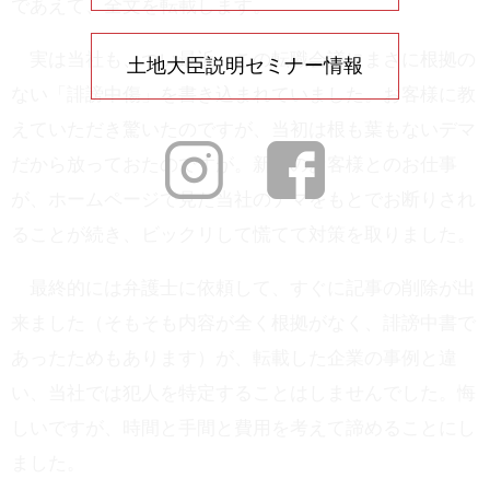
であえて、全文を転載します。
実は当社も、つい最近、この転職会議にまさに根拠の
土地大臣説明セミナー情報
ない「誹謗中傷」を書き込まれていました。お客様に教
えていただき驚いたのですが、当初は根も葉もないデマ
だから放っておたのですが。新規のお客様とのお仕事
が、ホームページで見た当社のデマをもとでお断りされ
ることが続き、ビックリして慌てて対策を取りました。
最終的には弁護士に依頼して、すぐに記事の削除が出
来ました（そもそも内容が全く根拠がなく、誹謗中書で
あったためもあります）が、転載した企業の事例と違
い、当社では犯人を特定することはしませんでした。悔
しいですが、時間と手間と費用を考えて諦めることにし
ました。