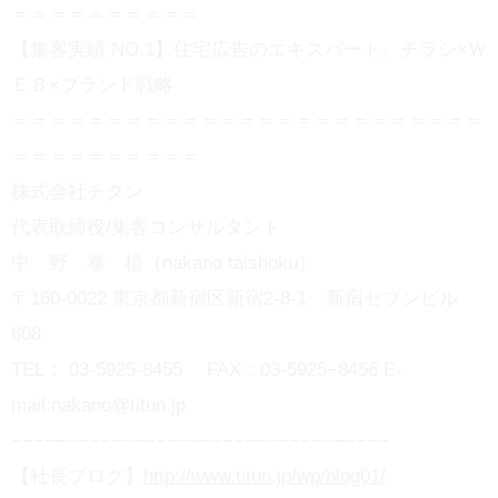
＝＝＝＝＝＝＝＝＝＝
【集客実績 NO.1】住宅広告のエキスパート。チラシ×Ｗ
ＥＢ×ブランド戦略
＝＝＝＝＝＝＝＝＝＝＝＝＝＝＝＝＝＝＝＝＝＝＝＝＝
＝＝＝＝＝＝＝＝＝＝
株式会社チタン
代表取締役/集客コンサルタント
中 野 泰 植（nakano taishoku）
〒160-0022 東京都新宿区新宿2-8-1 新宿セブンビル
608
TEL： 03-5925-8455 FAX：03-5925−8456 E-
mail:nakano@titun.jp
−−−−−−−−−−−−−−−−−−−−−−−−−−−−−−−−−−
【社長ブログ】
http://www.titun.jp/wp/blog01/