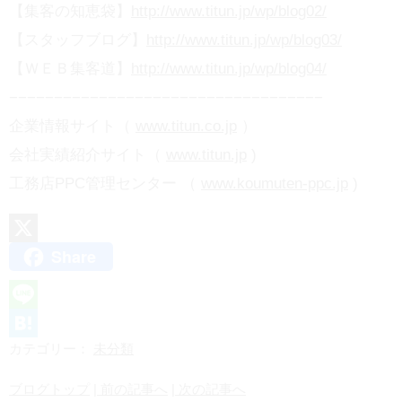
【集客の知恵袋】
http://www.titun.jp/wp/blog02/
【スタッフブログ】
http://www.titun.jp/wp/blog03/
【ＷＥＢ集客道】
http://www.titun.jp/wp/blog04/
−−−−−−−−−−−−−−−−−−−−−−−−−−−−−−−−−−−
企業情報サイト（
www.titun.co.jp
）
会社実績紹介サイト（
www.titun.jp
)
工務店PPC管理センター （
www.koumuten-ppc.jp
)
Share
X
L
カテゴリー：
未分類
i
H
n
a
ブログトップ
| 前の記事へ
| 次の記事へ