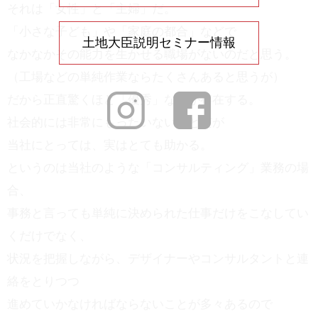
それは「女性」と「主婦」だ。
「小さな子ども」や「家庭の都合」などで
土地大臣説明セミナー情報
なかなかその能力を生かせる職場がないのだと思う。
（工場などの単純作業ならたくさんあると思うが）
だから正直驚くほど「優秀」な人が存在する。
社会的には非常にもったいないことだが
当社にとっては、実はとても助かる。
というのは当社のような「コンサルティング」業務の場
合、
事務と言っても単純に決められた仕事だけをこなしてい
くだけでなく、
状況を把握しながら、デザイナーやコンサルタントと連
絡をとりつつ
進めていかなければならないことが多々あるので