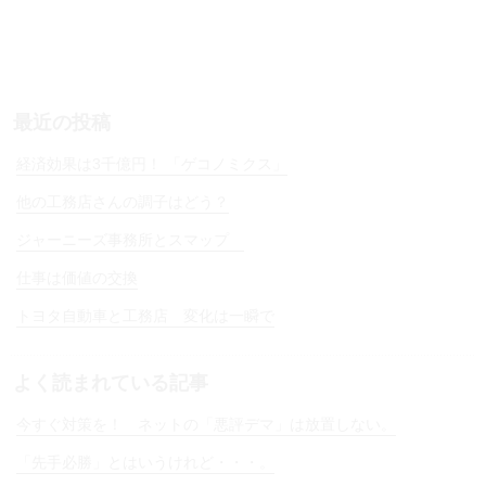
e
t
e
n
a
最近の投稿
経済効果は3千億円！ 「ゲコノミクス」
他の工務店さんの調子はどう？
ジャーニーズ事務所とスマップ
仕事は価値の交換
トヨタ自動車と工務店 変化は一瞬で
よく読まれている記事
今すぐ対策を！ ネットの「悪評デマ」は放置しない。
「先手必勝」とはいうけれど・・・。