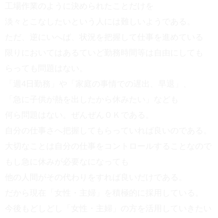
工場作業のように決められたことだけを
淡々とこなしたいという人には難しいようである。
ただ、逆にいへば、状況を把握して仕事を進めている
限りにおいてはあるていど勤務時間等は自由にしても
らっても問題はない。
「週4日勤務」や「家庭の事情での遅出、早退」、
「急に子供が熱を出したから休みたい」なども
何ら問題はない。ぜんぜんＯＫである。
自分の仕事さへ把握してもらっていれば良いのである。
大切なことは自分の仕事をコントロールすることなので
もし急に休みが必要なになっても
他の人間がその代わりをすれば良いだけである。
だから現在「女性・主婦」を積極的に採用している。
今後もどしどし「女性・主婦」の方を活用していきたい