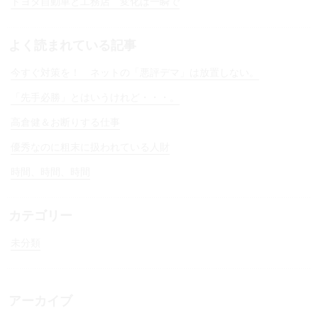
トヨタ自動車と工務店 変化は一瞬で
よく読まれている記事
今すぐ対策を！ ネットの「悪評デマ」は放置しない。
「先手必勝」とはいうけれど・・・。
高倉健＆お断りする仕事
優秀なのに粗末に扱われている人財
時間、時間、時間
カテゴリー
未分類
アーカイブ