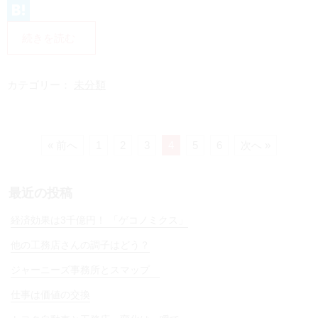
L
i
H
続きを読む
n
a
e
t
カテゴリー：
未分類
e
n
a
« 前へ
1
2
3
4
5
6
次へ »
最近の投稿
経済効果は3千億円！ 「ゲコノミクス」
他の工務店さんの調子はどう？
ジャーニーズ事務所とスマップ
仕事は価値の交換