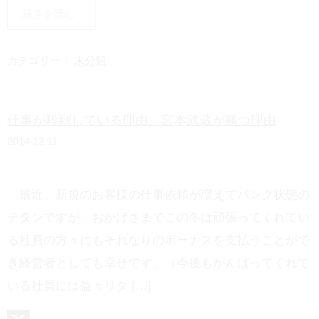
i
H
続きを読む
n
a
e
t
カテゴリー：
未分類
e
n
仕事が殺到している理由、宮本武蔵が勝つ理由
a
2014.12.11
最近、新規のお客様の仕事依頼が増えてパンク状態の
チタンですが、おかげさまでこの冬は頑張ってくれてい
る社員の方々にもそれなりのボーナスを支払うことがで
き経営者としても幸せです。（今後もがんばってくれて
いる社員には益々リタ […]