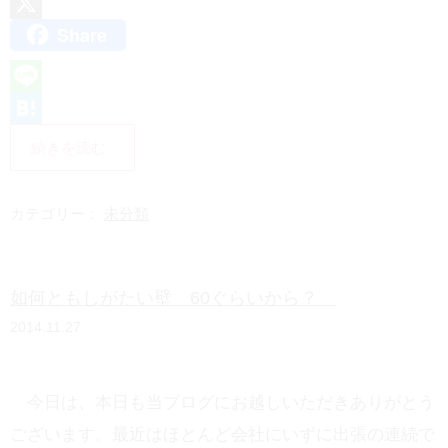
Share
X
L
i
H
続きを読む
n
a
e
t
カテゴリー：
未分類
e
n
如何ともしがたい壁 60ぐらいから？
a
2014.11.27
今日は、本日も当ブログにお越しいただきありがとう
ございます。最近はほとんど会社にいずに出張の連続で