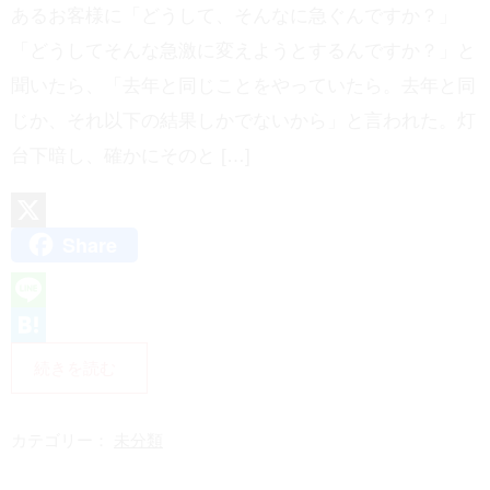
あるお客様に「どうして、そんなに急ぐんですか？」
「どうしてそんな急激に変えようとするんですか？」と
聞いたら、「去年と同じことをやっていたら。去年と同
じか、それ以下の結果しかでないから」と言われた。灯
台下暗し、確かにそのと […]
Share
X
L
i
H
続きを読む
n
a
e
t
カテゴリー：
未分類
e