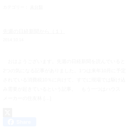
e
t
カテゴリー：
未分類
e
n
先週の日経新聞から（１）
a
2014.10.14
おはようございます。先週の日経新聞を読んでいると
2つの気になる記事がありました。1つは来年10月に予定
されている消費税10％に向けて、すでに現場では駆け込
み需要が起きているという記事。 もう一つはハウス
メーカーの住友林 […]
Share
X