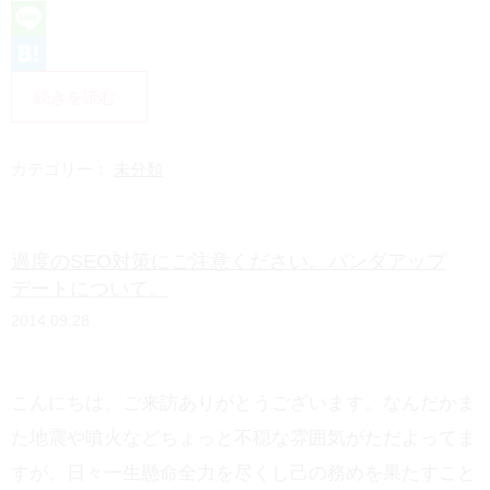
L
i
H
続きを読む
n
a
e
t
カテゴリー：
未分類
e
n
過度のSEO対策にご注意ください。パンダアップ
a
デートについて。
2014.09.28
こんにちは、ご来訪ありがとうございます。なんだかま
た地震や噴火などちょっと不穏な雰囲気がただよってま
すが、日々一生懸命全力を尽くし己の務めを果たすこと