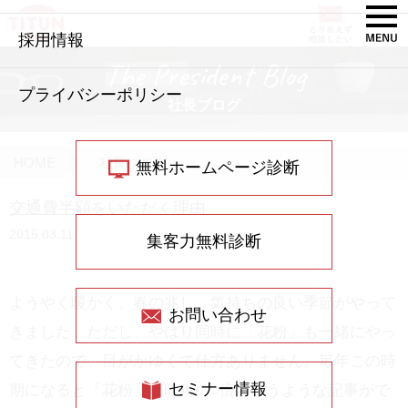
採用情報
The President Blog
プライバシーポリシー
社長ブログ
HOME
社長ブログ
無料ホームページ診断
交通費半額をいただく理由
2015.03.11
集客力無料診断
ようやく暖かく、春の兆し、気持ちの良い季節がやって
お問い合わせ
きました。ただし、やはり同時に「花粉」も一緒にやっ
てきたので、目がかゆくて仕方ありません。毎年この時
セミナー情報
期になると「花粉」が昨年の○倍というような記事がで