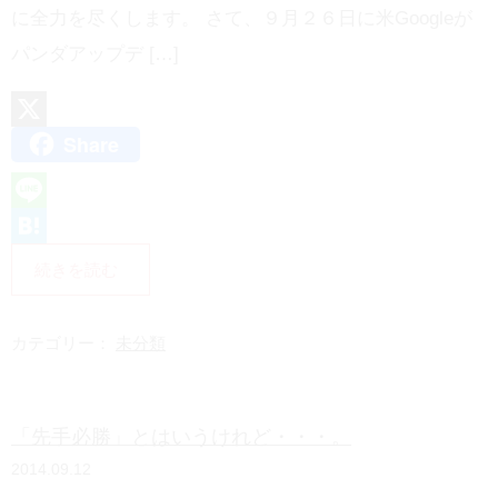
に全力を尽くします。 さて、９月２６日に米Googleが
パンダアップデ […]
Share
X
L
i
H
続きを読む
n
a
e
t
カテゴリー：
未分類
e
n
「先手必勝」とはいうけれど・・・。
a
2014.09.12