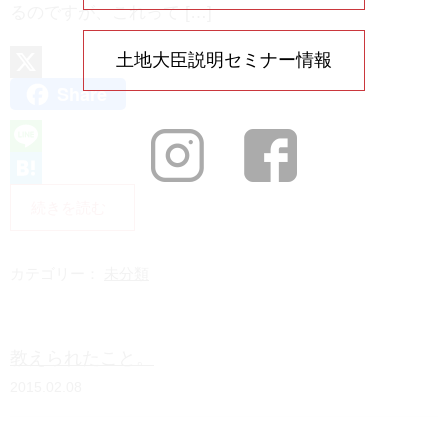
るのですが、これって […]
土地大臣説明セミナー情報
Share
X
L
i
H
続きを読む
n
a
e
t
カテゴリー：
未分類
e
n
教えられたこと。
a
2015.02.08