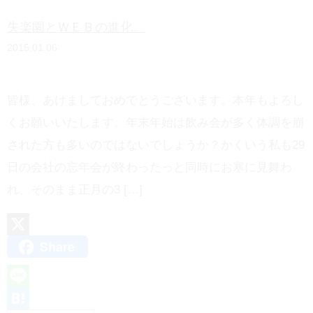
n
失楽園とＷＥＢの進化。
a
2015.01.06
皆様、あけましておめでとうございます。本年もよろし
くお願いいたします。年末年始は飲み会が多く体調を崩
された方も多いのではないでしょうか？かくいう私も29
日の会社の忘年会が終わったっと同時にお寒に見舞わ
れ、そのまま正月の3 […]
Share
X
L