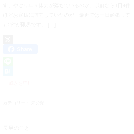
す。やはり年々体力が落ちているのか、以前なら1日4件
ほどお客様に訪問していたのが、最近では一日頑張って
も2件が限界です。 […]
Share
X
L
i
H
続きを読む
n
a
e
t
カテゴリー：
未分類
e
n
長男のこと
a