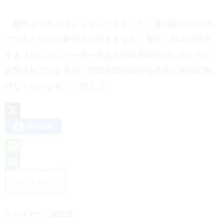
最近ようやく涼しくなってきました。夏の疲れが今頃
でてきたせいか集中力が続きません。最近、日本の代表
するオピニオンリーダーである朝日新聞社がいろいろと
攻撃されていますが、朝日新聞の対応を見ると本当に情
けなくなります。 他 […]
Share
X
L
i
H
続きを読む
n
a
e
t
カテゴリー：
未分類