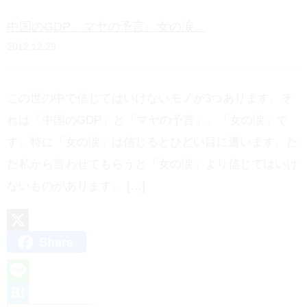
n
中国のGDP、マヤの予言、女の涙。
a
2012.12.29
この世の中で信じてはいけないモノが3つあります。そ
れは「中国のGDP」と「マヤの予言」、「女の涙」で
す。特に「女の涙」は信じるとひどい目に遭います。た
だ私から言わせてもらうと「女の涙」より信じてはいけ
ないものがあります。 […]
Share
X
L