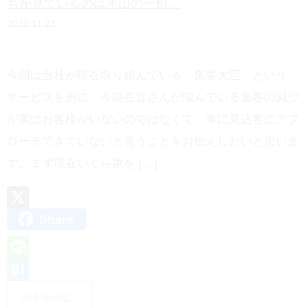
ちが見ているのは氷山の一角。
2012.11.23
今回は当社が現在取り組んでいる「集客大臣」という
サービスを例に、今現在皆さんが悩んでいる集客の減少
が実はお客様がいないのではなくて、単に見込客にアプ
ローチできていないと言うことをお伝えしたいと思いま
す。まず現在いくら家を […]
Share
X
L
i
H
続きを読む