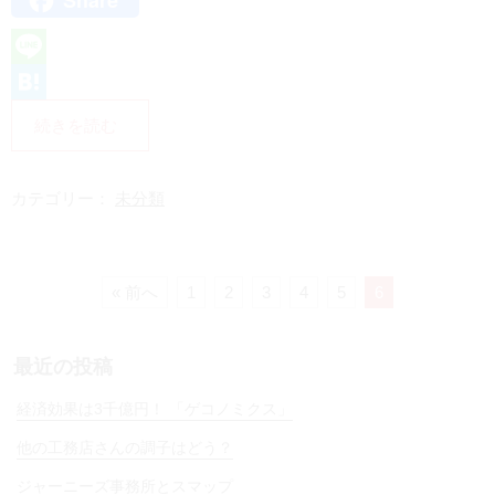
Share
L
i
H
続きを読む
n
a
e
t
カテゴリー：
未分類
e
n
a
« 前へ
1
2
3
4
5
6
最近の投稿
経済効果は3千億円！ 「ゲコノミクス」
他の工務店さんの調子はどう？
ジャーニーズ事務所とスマップ