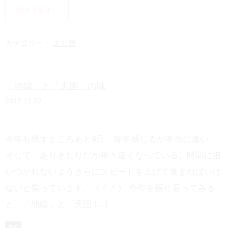
i
H
続きを読む
n
a
e
t
カテゴリー：
未分類
e
n
「地獄」と「天国」の味
a
2012.12.22
今年も残すところあと9日。毎年感じるが本当に速い。
そして、ありきたりだが年々速くなっている。時間に追
いつかれないようさらにスピードを上げて進まねばいけ
ないと焦っています。（＾＾） 今年を振り返ってみる
と、「地獄」と「天国 […]