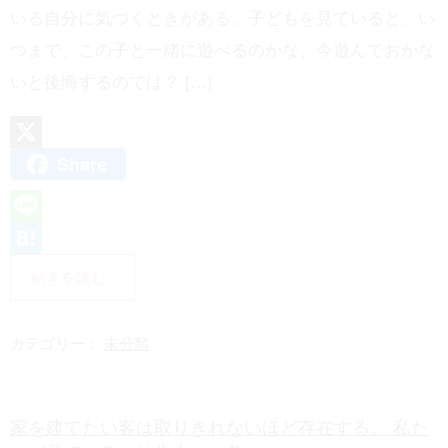
いる自分に気づくときがある。子どもを見ていると、い
つまで、この子と一緒に遊べるのかな、今遊んでおかな
いと後悔するのでは？ […]
Share
X
L
i
H
続きを読む
n
a
e
t
カテゴリー：
未分類
e
n
家を建てたい客は取りきれないほど存在する。 私た
a