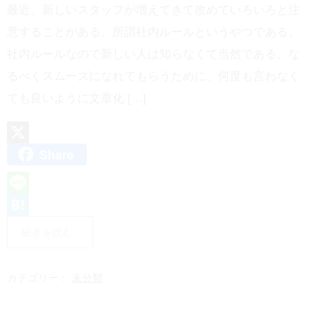
最近、新しいスタッフが増えてきて改めていろいろと注
意することがある。所謂社内ルールというやつである。
社内ルールなので新しい人は知らなくて当然である。な
るべくスムーズになれてもらうために、何度も言わなく
ても良いように文章化 […]
Share
X
L
i
H
続きを読む
n
a
e
t
カテゴリー：
未分類
e