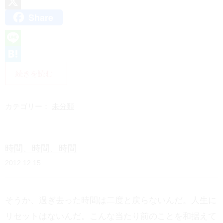
Share
X
L
i
H
続きを読む
n
a
e
t
カテゴリー：
未分類
e
n
時間、時間、時間
a
2012.12.15
そうか、過ぎ去った時間は二度と戻らないんだ。人生に
リセットはないんだ。こんな当たり前のことを和据えて