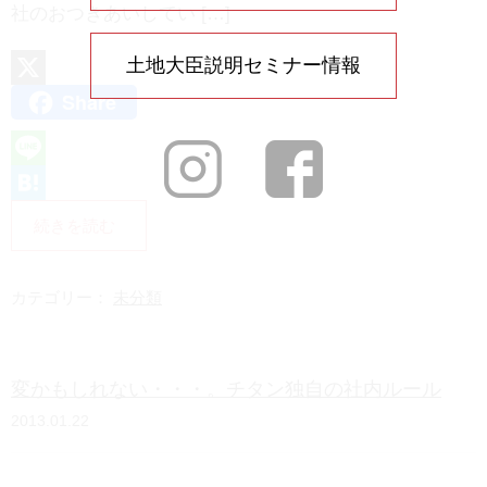
社のおつきあいしてい […]
土地大臣説明セミナー情報
Share
X
L
i
H
続きを読む
n
a
e
t
カテゴリー：
未分類
e
n
変かもしれない・・・。チタン独自の社内ルール
a
2013.01.22