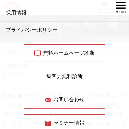
採用情報
The President Blog
プライバシーポリシー
社長ブログ
HOME
社長ブログ
無料ホームページ診断
目的の共有
2013.02.22
集客力無料診断
皆様ご無沙汰しております。（＾＾）いかがおすごしで
お問い合わせ
しょうか。 まだまだ寒い日が続きますが体調管理にお
気をつけください。 最近世の中ようやく薄明かりが見
セミナー情報
えてきようで世の中が何となく明るい感じがします。当