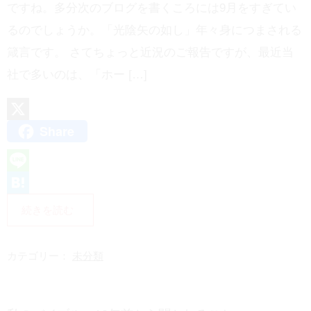
ですね。多分次のブログを書くころには9月をすぎてい
るのでしょうか。「光陰矢の如し」年々身につまされる
箴言です。 さてちょっと近況のご報告ですが、最近当
社で多いのは、「ホー […]
Share
X
L
i
H
続きを読む
n
a
e
t
カテゴリー：
未分類
e
n