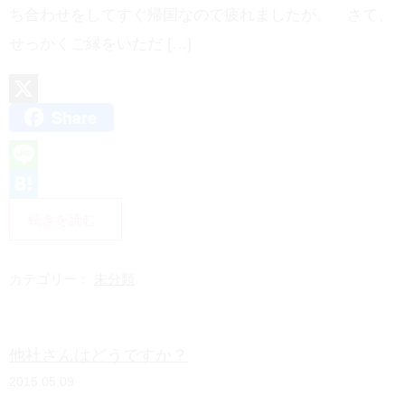
ち合わせをしてすぐ帰国なので疲れましたが。 さて、
せっかくご縁をいただ […]
Share
X
L
i
H
続きを読む
n
a
e
t
カテゴリー：
未分類
e
n
他社さんはどうですか？
a
2015.05.09