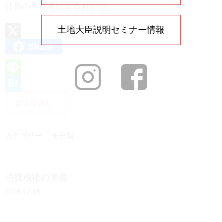
社員の不祥事によるお […]
土地大臣説明セミナー情報
Share
X
L
i
H
続きを読む
n
a
e
t
カテゴリー：
未分類
e
n
消費税後の準備
a
2015.12.09