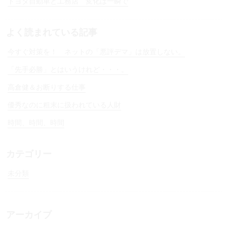
トヨタ自動車と工務店 変化は一瞬で
よく読まれている記事
今すぐ対策を！ ネットの「悪評デマ」は放置しない。
「先手必勝」とはいうけれど・・・。
高倉健＆お断りする仕事
優秀なのに粗末に扱われている人財
時間、時間、時間
カテゴリー
未分類
アーカイブ