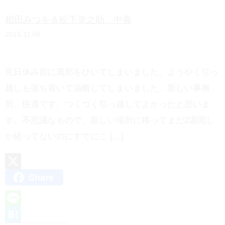
n
相田みつを＆松下幸之助 中毒
a
2015.11.06
先日休み前に風邪をひいてしまいました。ようやく引っ
越しも落ち着いて油断してしまいました。新しい事務
所、快適です。つくづく引っ越してよかったと思いま
す。不思議なもので、新しい場所に移ってまだ2週間し
か経ってないのにすでにこ […]
Share
X
L