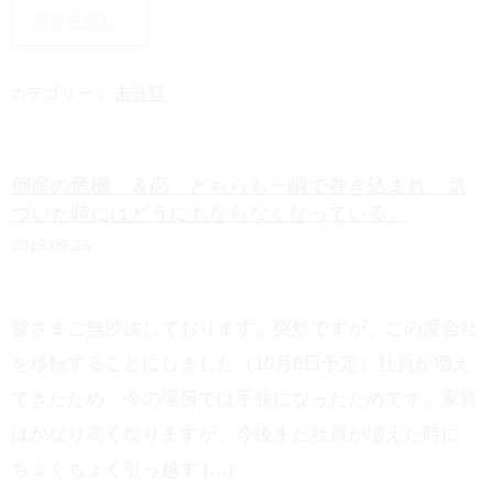
i
H
続きを読む
n
a
e
t
カテゴリー：
未分類
e
n
倒産の危機 ＆恋 どちらも一瞬で巻き込まれ、気
a
づいた時にはどうにもならなくなっている。
2015.09.26
皆さまご無沙汰しております。突然ですが、この度会社
を移転することにしました（10月6日予定）社員が増え
てきたため、今の場所では手狭になったためです。家賃
はかなり高くなりますが、今後また社員が増えた時に
ちょくちょく引っ越す […]