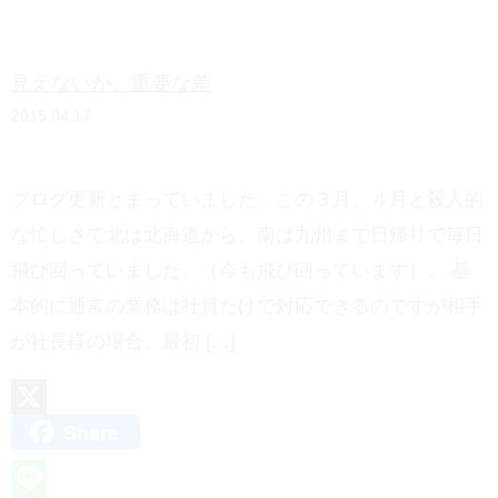
e
n
見えないが、重要な差
a
2015.04.17
ブログ更新とまっていました。この３月、４月と殺人的
な忙しさで北は北海道から、南は九州まで日帰りで毎日
飛び回っていました。（今も飛び回っています）。 基
本的に通常の業務は社員だけで対応できるのですが相手
が社長様の場合、最初 […]
Share
X