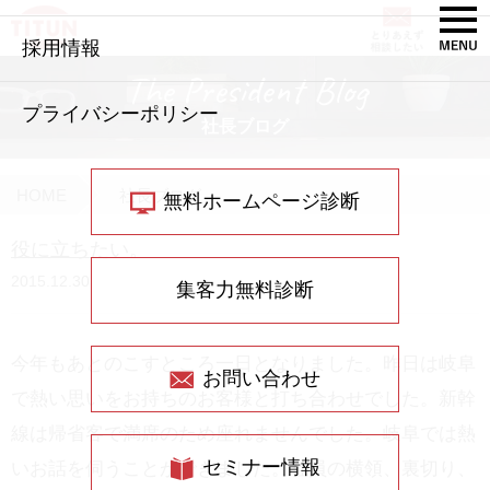
採用情報
The President Blog
プライバシーポリシー
社長ブログ
HOME
社長ブログ
無料ホームページ診断
役に立ちたい。
2015.12.30
集客力無料診断
今年もあとのこすところ一日となりました。昨日は岐阜
お問い合わせ
で熱い思いをお持ちのお客様と打ち合わせでした。新幹
線は帰省客で満席のため座れませんでした。岐阜では熱
セミナー情報
いお話を伺うことができました。社員の横領、裏切り、