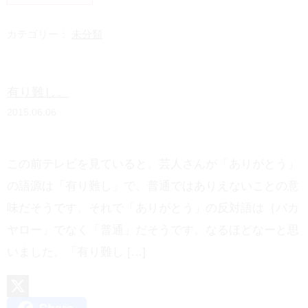
n
a
e
t
カテゴリー：
未分類
e
n
有り難し。
a
2015.06.06
この前テレビを見ていると、芸人さんが「ありがとう」
の語源は「有り難し」で、普通ではありえないことの意
味だそうです。それで「ありがとう」の反対語は｛バカ
ヤロー」でなく「普通」だそうです。なるほどなーと思
いました。「有り難し […]
X