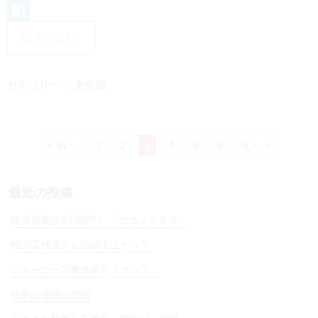
L
i
H
続きを読む
n
a
e
t
カテゴリー：
未分類
e
n
a
« 前へ
1
2
3
4
5
6
次へ »
最近の投稿
経済効果は3千億円！ 「ゲコノミクス」
他の工務店さんの調子はどう？
ジャーニーズ事務所とスマップ
仕事は価値の交換