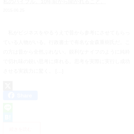
私のバイブル。10年前から聞かれること。
a
2015.06.25
私がビジネスをやるうえで昔から参考にさせてもらっ
ている人物がいる。行政書士で有名な金森重樹氏だ。こ
の方は昔から全然ぶれない。鋭利なナイフのように純粋
で切れ味の鋭い思考に痺れる。思考を実際に実行し成功
させる実践力に驚く。 […]
Share
X
L
i
H
続きを読む