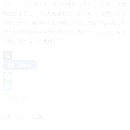
先日、大手ハウスメーカーの集客を担当している方と情
報交換をさせていただきました。もうすでに大手ハウス
メーカーでは再来年の諸費税アップした後の落ち込みを
補うための対策を実施しているとのこと。まずは、今の
うちに通常以上に費用 […]
Share
X
L
i
H
続きを読む
n
a
e
t
カテゴリー：
未分類
e