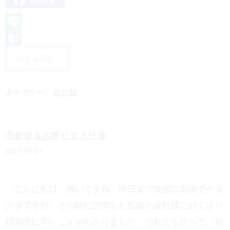
Share
L
i
H
続きを読む
n
a
e
t
カテゴリー：
未分類
e
n
高倉健＆お断りする仕事
a
2015.05.17
こんにちは、暑いですね。昨日まで韓国に出張でクタ
クタですが、その前に訪問した広島の会社様に行くより
時間的に早いことがわかりました。それでも行って、打