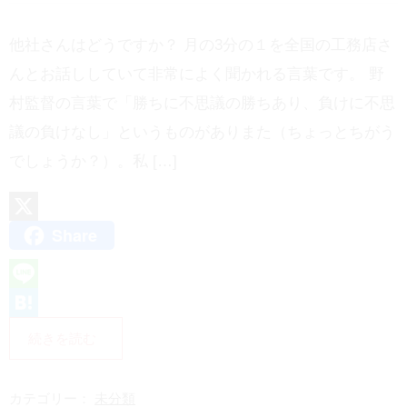
他社さんはどうですか？ 月の3分の１を全国の工務店さ
んとお話ししていて非常によく聞かれる言葉です。 野
村監督の言葉で「勝ちに不思議の勝ちあり、負けに不思
議の負けなし」というものがありまた（ちょっとちがう
でしょうか？）。私 […]
Share
X
L
i
H
続きを読む
n
a
e
t
カテゴリー：
未分類