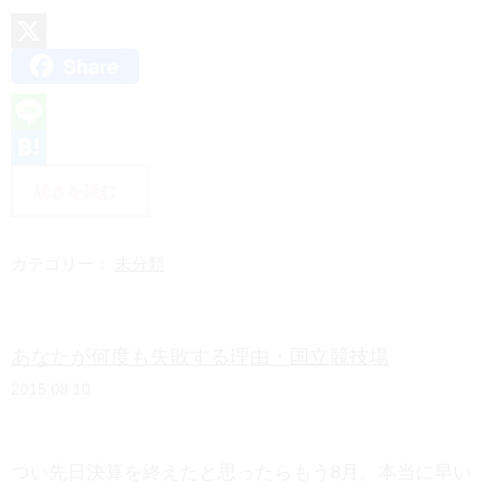
Share
X
L
i
H
続きを読む
n
a
e
t
カテゴリー：
未分類
e
n
あなたが何度も失敗する理由・国立競技場
a
2015.08.10
つい先日決算を終えたと思ったらもう8月。本当に早い