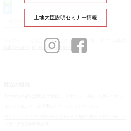
L
土地大臣説明セミナー情報
i
H
続きを読む
n
a
e
t
カテゴリー：
その他
,
雑学、トリビア、豆知識
タグ：
伝統色
,
e
日本の伝統色
,
秋
,
秋の色
,
秋の配色
,
配色
n
a
最近の投稿
Twitterの年齢設定変更は慎重に。アカウント凍結にお気をつけて
インフルエンサーを活用したマーケティングって？
あなたがメディアに触れる時間は何分？初の400分突破を記録した
メディア総接触時間調査