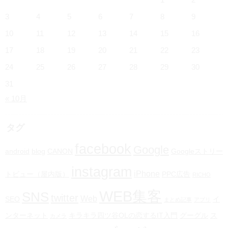
3
4
5
6
7
8
9
10
11
12
13
14
15
16
17
18
19
20
21
22
23
24
25
26
27
28
29
30
31
« 10月
タグ
facebook
Google
android
blog
CANON
Googleストリー
instagram
iPhone
トビュー（屋内版）
PPC広告
RICHO
WEB集客
SNS
twitter
Web
SEO
イ
まとめ記事
アプリ
ンターネット
キラキラ四ツ谷OLの恋するIT入門
グーグル
ス
カメラ