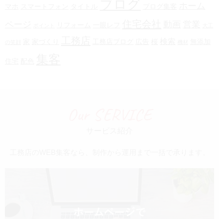
ブログ
ホーム
マホ
スマートフォン
タイトル
ブログ集客
住宅会社
ページ
動画
営業
リフォーム
一眼レフ
ポイント
大工
工務店
検索
家
家づくり
工務店ブログ
広告
桜
無添加
の笑顔
機材
集客
住宅
配色
Our SERVICE
サービス紹介
工務店のWEB集客なら、制作から運用まで一括で承ります。