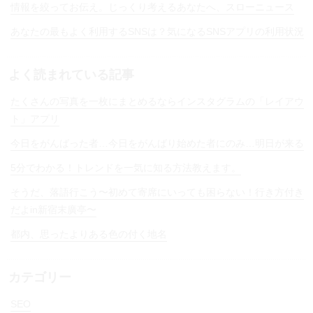
情報を絞ってお伝え。じっくり考えるあなたへ、スローニュース
あなたの最もよく利用するSNSは？気になるSNSアプリの利用状況
よく読まれている記事
たくさんの写真を一枚にまとめるならインスタグラムの「レイアウ
ト」アプリ
今日をがんばった者…今日をがんばり始めた者にのみ…明日が来る
5分でわかる！トレンドを一気に知る方法教えます。
そうだ、落語行こう〜初めて寄席にいっても困らない！行き方付き
だよin新宿末廣亭〜
都内、思ったよりある色の付く地名
カテゴリー
SEO