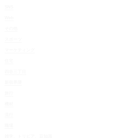
SNS
Web
その他
スポーツ
マーケティング
住宅
四谷三丁目
新宿界隈
旅行
機材
流行
職場
雑学、トリビア、豆知識