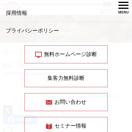
採用情報
BLOG
プライバシーポリシー
チタンSTAFFブログ
HOME
>
チタンSTAFFブログ
>
タグ：伝統色
無料ホームページ診断
秋の『色』
2016.09.27 by
takashima
集客力無料診断
みなさんこんにちは Takashima […]
お問い合わせ
Share
X
セミナー情報