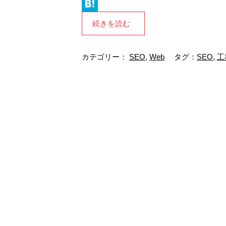
L
i
H
続きを読む
n
a
e
t
カテゴリー：
SEO
,
Web
タグ：
SEO
,
工
e
n
a