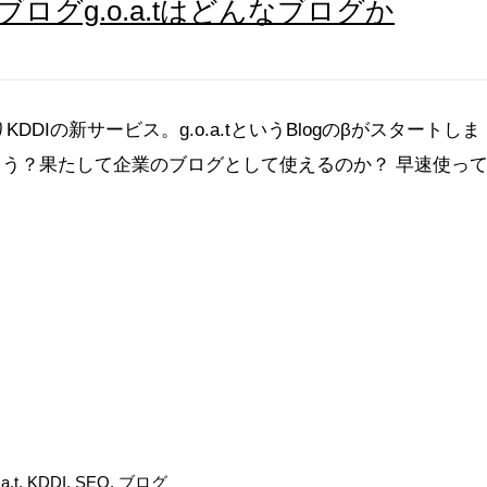
ログg.o.a.tはどんなブログか
DIの新サービス。g.o.a.tというBlogのβがスタートしま
しょう？果たして企業のブログとして使えるのか？ 早速使っ
a.t
,
KDDI
,
SEO
,
ブログ