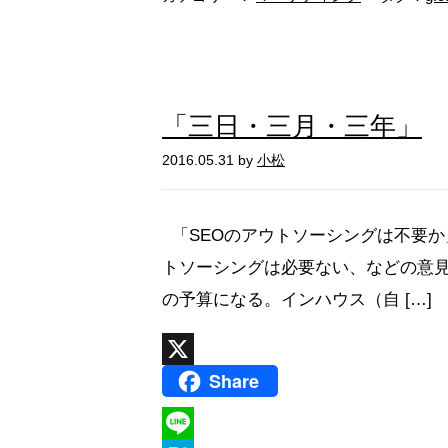
e
n
a
「三日・三月・三年」
2016.05.31 by
小松
「SEOのアウトソーシングは不要か
トソーシングは必要ない、などの意見
の予算になる。インハウス（自 […]
Share
X