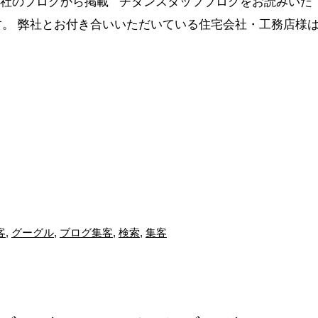
 NINJAS社のブログから掲載 チタンスタッフブログをお読みいた
。 弊社とお付き合いいただいている住宅会社・工務店様
客
,
グーグル
,
ブログ集客
,
検索
,
集客