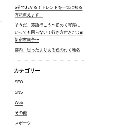
5分でわかる！トレンドを一気に知る
方法教えます。
そうだ、落語行こう〜初めて寄席に
いっても困らない！行き方付きだよin
新宿末廣亭〜
て
都内、思ったよりある色の付く地名
カテゴリー
SEO
SNS
Web
その他
スポーツ