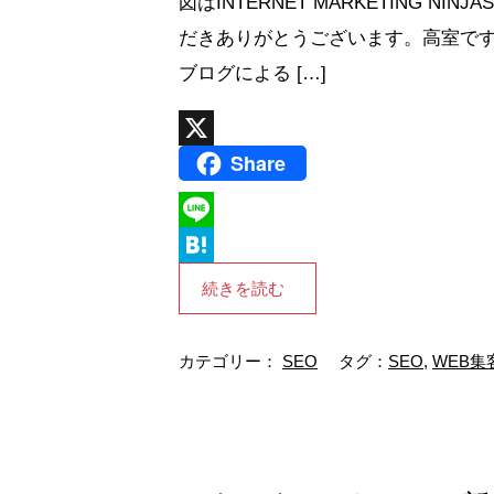
図はINTERNET MARKETING
だきありがとうございます。高室です
ブログによる […]
Share
X
L
i
H
続きを読む
n
a
e
t
カテゴリー：
SEO
タグ：
SEO
,
WEB集
e
n
a