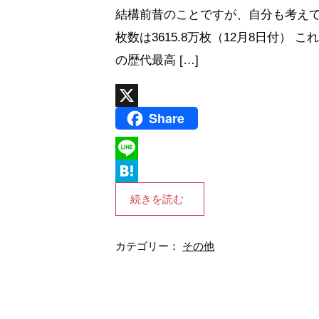
結構前昔のことですが、自分も考えて
枚数は3615.8万枚（12月8日付） 
の歴代最高 […]
Share
X
L
i
H
続きを読む
n
a
e
t
カテゴリー：
その他
e
n
a