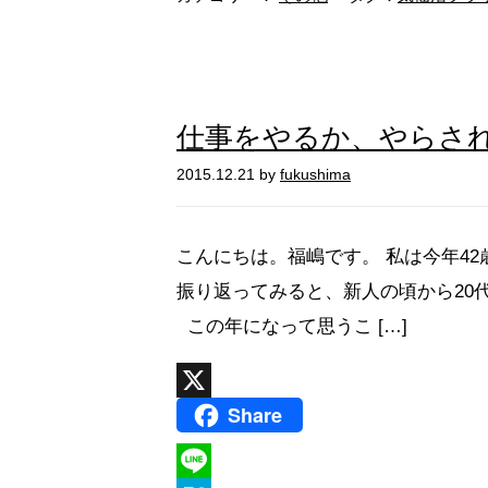
e
n
a
仕事をやるか、やらさ
2015.12.21 by
fukushima
こんにちは。福嶋です。 私は今年42
振り返ってみると、新人の頃から20
この年になって思うこ […]
Share
X