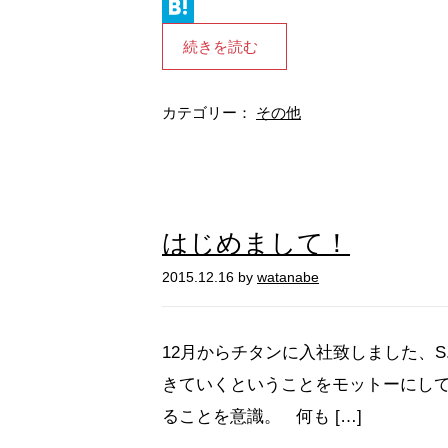
L
i
H
続きを読む
n
a
e
t
カテゴリー：
その他
e
n
a
はじめまして！
2015.12.16 by
watanabe
12月からチタンに入社致しました、S.
きていくということをモットーにして
ることを意識。 何も […]