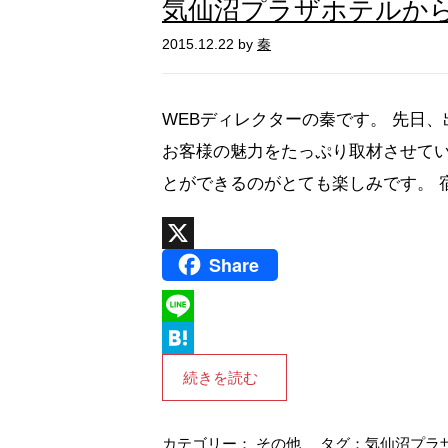
気仙沼プラザホテルか
2015.12.22 by
秦
WEBディレクターの秦です。 先日
お客様の魅力をたっぷり取材させて
とができるのがとても楽しみです。 宿
Share
X
L
i
H
続きを読む
n
a
e
t
カテゴリー：
その他
タグ：
気仙沼プラ