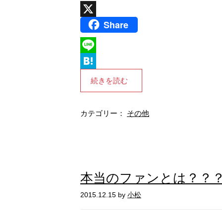
Share
X
L
i
H
続きを読む
n
a
e
t
カテゴリー：
その他
e
n
a
本当のファンとは？？
2015.12.15 by
小松