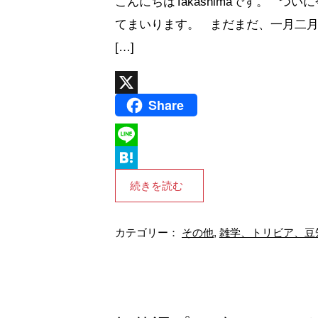
こんにちはTakashimaです。 
てまいります。 まだまだ、一月二
[…]
Share
X
L
i
H
続きを読む
n
a
e
t
カテゴリー：
その他
,
雑学、トリビア、豆
e
n
a