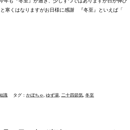
ついに今年も『冬至』が過ぎ、少しずつではありますが日が伸び
月と寒くはなりますがお日様に感謝 『冬至』といえば「
知識
タグ：
かぼちゃ
,
ゆず湯
,
二十四節気
,
冬至