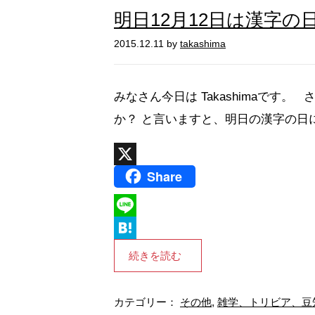
明日12月12日は漢字の
2015.12.11 by
takashima
みなさん今日は Takashimaです
か？ と言いますと、明日の漢字の日
Share
X
L
i
H
続きを読む
n
a
e
t
カテゴリー：
その他
,
雑学、トリビア、豆