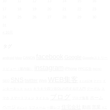
10
11
12
13
14
15
16
17
18
19
20
21
22
23
24
25
26
27
28
29
30
31
« 10月
タグ
facebook
Google
android
blog
CANON
Googleストリー
instagram
iPhone
トビュー（屋内版）
PPC広告
RICHO
WEB集客
SNS
twitter
Web
SEO
イ
まとめ記事
アプリ
ンターネット
キラキラ四ツ谷OLの恋するIT入門
グーグル
ス
カメラ
ブログ
ホーム
マホ
スマートフォン
タイトル
ブログ集客
住宅会社
ページ
動画
営業
リフォーム
一眼レフ
ポイント
大工