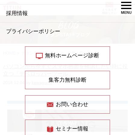
採用情報
BLOG
プライバシーポリシー
チタンSTAFFブログ
HOME
>
チタンSTAFFブログ
>
タグ：Google
無料ホームページ診断
パソコンから今すぐスマホ画面を確認したい時に役
立つ「デベロッパーツール」
集客力無料診断
2018.12.04 by
kawaguchi
お問い合わせ
セミナー情報