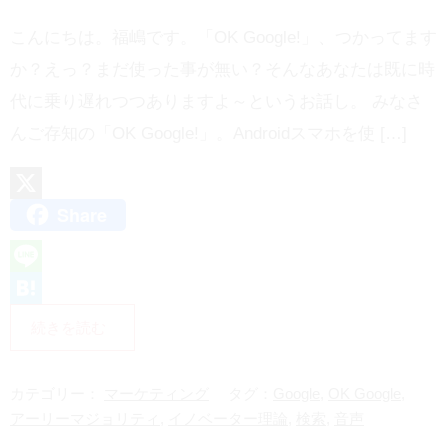
こんにちは。福嶋です。「OK Google!」、つかってます
か？えっ？まだ使った事が無い？そんなあなたは既に時
代に乗り遅れつつありますよ～というお話し。 みなさ
んご存知の「OK Google!」。Androidスマホを使 […]
Share
X
L
i
H
続きを読む
n
a
e
t
カテゴリー：
マーケティング
タグ：
Google
,
OK Google
,
e
アーリーマジョリティ
,
イノベーター理論
,
検索
,
音声
n