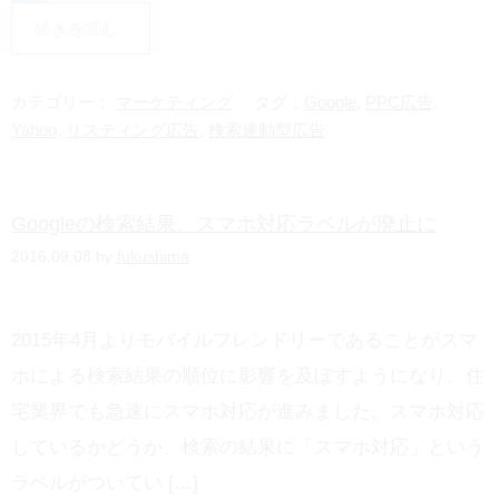
i
H
続きを読む
n
a
e
t
カテゴリー：
マーケティング
タグ：
Google
,
PPC広告
,
e
Yahoo
,
リスティング広告
,
検索連動型広告
n
a
Googleの検索結果、スマホ対応ラベルが廃止に
2016.09.08 by
fukushima
2015年4月よりモバイルフレンドリーであることがスマ
ホによる検索結果の順位に影響を及ぼすようになり、住
宅業界でも急速にスマホ対応が進みました。スマホ対応
しているかどうか、検索の結果に「スマホ対応」という
ラベルがついてい […]