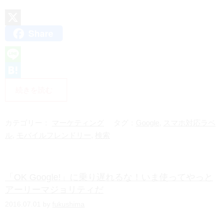
Share
X
L
i
H
続きを読む
n
a
e
t
カテゴリー：
マーケティング
タグ：
Google
,
スマホ対応ラベ
e
ル
,
モバイルフレンドリー
,
検索
n
a
「OK Google!」に乗り遅れるな！いま使ってやっと
アーリーマジョリティだ
2016.07.01 by
fukushima