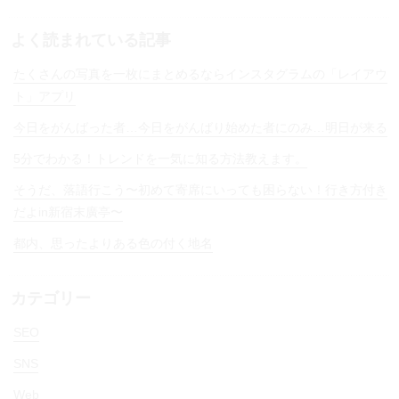
よく読まれている記事
たくさんの写真を一枚にまとめるならインスタグラムの「レイアウ
ト」アプリ
今日をがんばった者…今日をがんばり始めた者にのみ…明日が来る
5分でわかる！トレンドを一気に知る方法教えます。
そうだ、落語行こう〜初めて寄席にいっても困らない！行き方付き
だよin新宿末廣亭〜
都内、思ったよりある色の付く地名
カテゴリー
SEO
SNS
Web