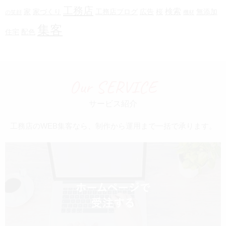
工務店
検索
家
家づくり
工務店ブログ
広告
桜
無添加
の笑顔
機材
集客
住宅
配色
Our SERVICE
サービス紹介
工務店のWEB集客なら、制作から運用まで一括で承ります。