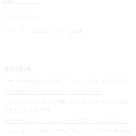
i
H
続きを読む
n
a
e
t
カテゴリー：
新宿界隈
タグ：
Google
e
n
a
最近の投稿
Twitterの年齢設定変更は慎重に。アカウント凍結にお気をつけて
インフルエンサーを活用したマーケティングって？
あなたがメディアに触れる時間は何分？初の400分突破を記録した
メディア総接触時間調査
情報を絞ってお伝え。じっくり考えるあなたへ、スローニュース
あなたの最もよく利用するSNSは？気になるSNSアプリの利用状況