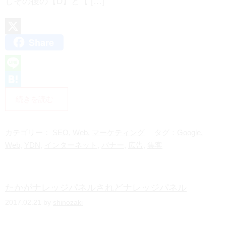
しその後の【D】と【 […]
Share
X
L
i
H
続きを読む
n
a
e
t
カテゴリー：
SEO
,
Web
,
マーケティング
タグ：
Google
,
e
Web
,
YDN
,
インターネット
,
バナー
,
広告
,
集客
n
a
たかがナレッジパネルされどナレッジパネル
2017.02.21 by
shinozaki