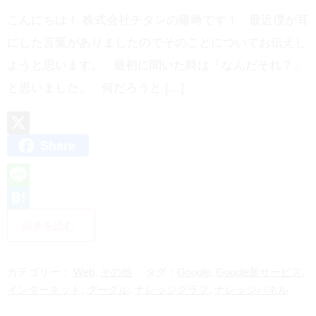
こんにちは！ 株式会社チタンの篠﨑です！ 最近僕が耳
にした言葉がありましたのでそのことについてお伝えし
ようと思います。 最初に聞いた時は「なんだそれ？」
と思いました。 何だろうと […]
Share
X
L
i
H
続きを読む
n
a
e
t
カテゴリー：
Web
,
その他
タグ：
Google
,
Google新サービス
,
e
インターネット
,
グーグル
,
ナレッジグラフ
,
ナレッジパネル
n