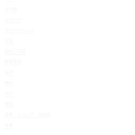
その他
スポーツ
マーケティング
住宅
四谷三丁目
新宿界隈
旅行
機材
流行
職場
雑学、トリビア、豆知識
食事