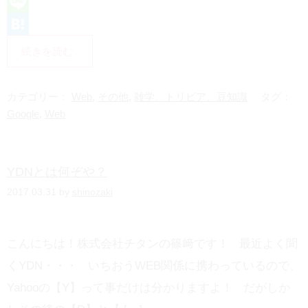
L
i
H
続きを読む
n
a
e
t
カテゴリー：
Web
,
その他
,
雑学、トリビア、豆知識
タグ：
e
Google
,
Web
n
a
YDNとは何ぞや？
2017.03.31 by
shinozaki
こんにちは！株式会社チタンの篠﨑です！ 最近よく聞
くYDN・・・ いちおうWEB関係に携わっているので、
Yahooの【Y】って事だけは分かりますよ！ だがしか