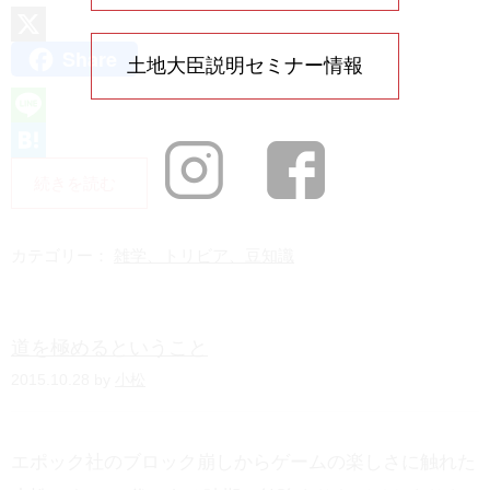
Share
X
土地大臣説明セミナー情報
L
i
H
続きを読む
n
a
e
t
カテゴリー：
雑学、トリビア、豆知識
e
n
道を極めるということ
a
2015.10.28 by
小松
エポック社のブロック崩しからゲームの楽しさに触れた