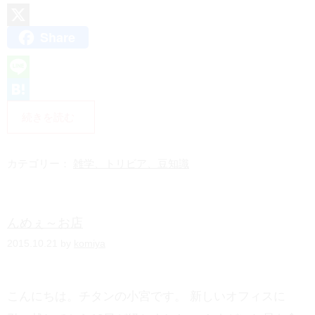
Share
X
L
i
H
続きを読む
n
a
e
t
カテゴリー：
雑学、トリビア、豆知識
e
n
んめぇ～お店
a
2015.10.21 by
komiya
こんにちは。チタンの小宮です。 新しいオフィスに