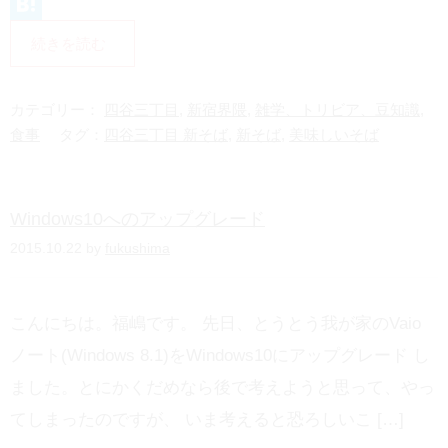
L
i
H
続きを読む
n
a
e
t
カテゴリー：
四谷三丁目
,
新宿界隈
,
雑学、トリビア、豆知識
,
e
食事
タグ：
四谷三丁目 新そば
,
新そば
,
美味しいそば
n
a
Windows10へのアップグレード
2015.10.22 by
fukushima
こんにちは。福嶋です。 先日、とうとう我が家のVaio
ノート(Windows 8.1)をWindows10にアップグレード し
ました。とにかくだめなら後で考えようと思って、やっ
てしまったのですが、 いま考えると恐ろしいこ […]