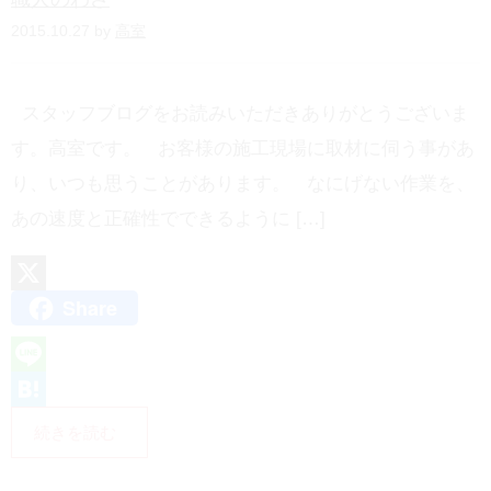
a
2015.10.27 by
高室
スタッフブログをお読みいただきありがとうございま
す。高室です。 お客様の施工現場に取材に伺う事があ
り、いつも思うことがあります。 なにげない作業を、
あの速度と正確性でできるように […]
Share
X
L
i
H
続きを読む
n
a