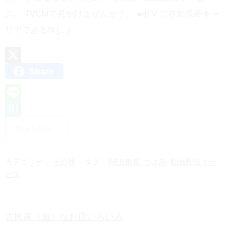
ス。 TVCMで見かけませんか？。 ●dTV ご存知携帯キャ
リアであるN […]
Share
X
L
i
H
続きを読む
n
a
e
t
カテゴリー：
その他
タグ：
WEB集客
,
つよみ
,
動画配信サー
e
ビス
n
a
古民家（風）なお店いろいろ