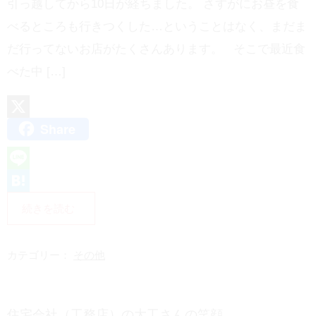
引っ越してから10日が経ちました。 さすがにお昼を食
べるところも行きつくした…ということはなく、まだま
だ行ってないお店がたくさんあります。 そこで最近食
べた中 […]
Share
X
L
i
H
続きを読む
n
a
e
t
カテゴリー：
その他
e
n
住宅会社（工務店）の大工さんの笑顔
a