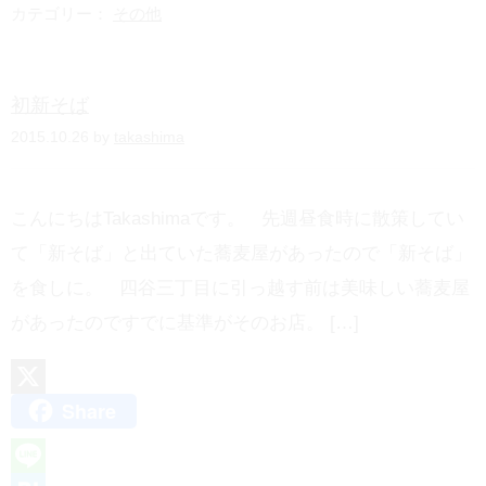
e
t
カテゴリー：
その他
e
n
初新そば
a
2015.10.26 by
takashima
こんにちはTakashimaです。 先週昼食時に散策してい
て「新そば」と出ていた蕎麦屋があったので「新そば」
を食しに。 四谷三丁目に引っ越す前は美味しい蕎麦屋
があったのですでに基準がそのお店。 […]
Share
X