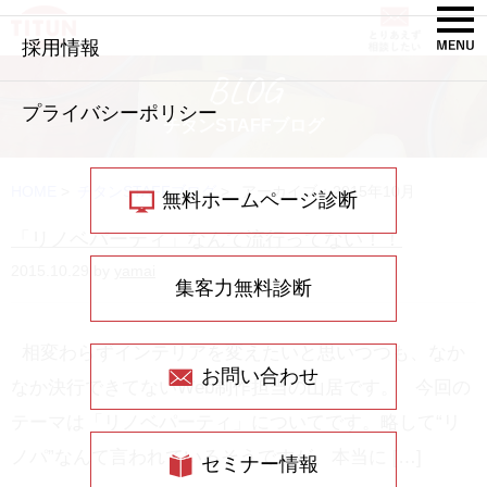
採用情報
BLOG
プライバシーポリシー
チタンSTAFFブログ
HOME
>
チタンSTAFFブログ
>
アーカイブ：2015年10月
無料ホームページ診断
「リノベパーティ」なんて流行ってない！！
2015.10.29 by
yamai
集客力無料診断
相変わらずインテリアを変えたいと思いつつも、なか
お問い合わせ
なか決行できてないWeb制作担当の山居です。 今回の
テーマは「リノベパーティ」についてです。略して“リ
ノパ”なんて言われているそうですが、本当に […]
セミナー情報