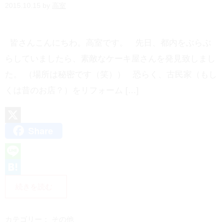
2015.10.15 by
高室
皆さんこんにちわ。高室です。 先日、都内をぶらぶ
らしていましたら、素敵なケーキ屋さんを発見致しまし
た。 （場所は秘密です（笑）） 恐らく、古民家（もし
くは昔のお店？）をリフォーム […]
Share
X
L
i
H
続きを読む
n
a
e
t
カテゴリー：
その他