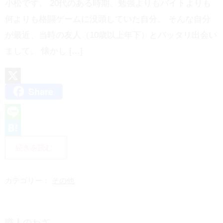
小松です。 20代のある時期、勉強よりもバイトよりも
何よりも格闘ゲームに没頭していた自分。 そんな自分
が最近、当時の友人（10歳以上年下）とバッタリ出会い
まして。 懐かし […]
Share
X
L
i
H
続きを読む
n
a
e
t
カテゴリー：
その他
e
n
職人のわざ