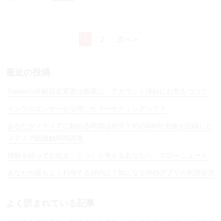
e
n
a
1
2
次へ »
最近の投稿
Twitterの年齢設定変更は慎重に。アカウント凍結にお気をつけて
インフルエンサーを活用したマーケティングって？
あなたがメディアに触れる時間は何分？初の400分突破を記録した
メディア総接触時間調査
情報を絞ってお伝え。じっくり考えるあなたへ、スローニュース
あなたの最もよく利用するSNSは？気になるSNSアプリの利用状況
よく読まれている記事