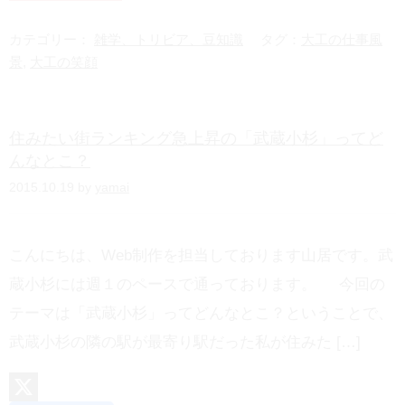
n
a
e
t
カテゴリー：
雑学、トリビア、豆知識
タグ：
大工の仕事風
e
景
,
大工の笑顔
n
a
住みたい街ランキング急上昇の「武蔵小杉」ってど
んなとこ？
2015.10.19 by
yamai
こんにちは、Web制作を担当しております山居です。武
蔵小杉には週１のペースで通っております。 今回の
テーマは「武蔵小杉」ってどんなとこ？ということで、
武蔵小杉の隣の駅が最寄り駅だった私が住みた […]