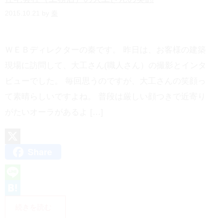
2015.10.21 by
秦
ＷＥＢディレクターの秦です。 昨日は、お客様の建築
現場に訪問して、大工さん(職人さん）の撮影とインタ
ビューでした。 毎回思うのですが、大工さんの笑顔っ
て素晴らしいですよね。 普段は厳しい顔つきで近寄り
がたいオーラがあるよ […]
Share
X
L
i
H
続きを読む