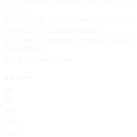
たくさんの写真を一枚にまとめるならインスタグラムの「レイアウ
ト」アプリ
今日をがんばった者…今日をがんばり始めた者にのみ…明日が来る
5分でわかる！トレンドを一気に知る方法教えます。
そうだ、落語行こう〜初めて寄席にいっても困らない！行き方付き
だよin新宿末廣亭〜
都内、思ったよりある色の付く地名
カテゴリー
SEO
SNS
Web
その他
スポーツ