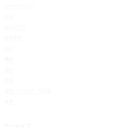
マーケティング
住宅
四谷三丁目
新宿界隈
旅行
機材
流行
職場
雑学、トリビア、豆知識
食事
アーカイブ