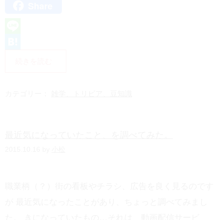
Share
X
L
i
H
続きを読む
n
a
e
t
カテゴリー：
雑学、トリビア、豆知識
e
n
最近気になっていたこと、を調べてみた。
a
2015.10.16 by
小松
職業柄（？）街の看板やチラシ、広告を良く見るのです
が 最近気になったことがあり、ちょっと調べてみまし
た。 きになっていたもの…それは、動画配信サービ