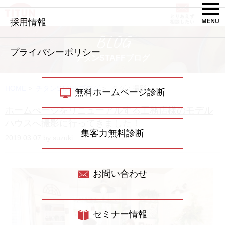
採用情報
BLOG
プライバシーポリシー
チタンSTAFFブログ
HOME
>
チタンSTAFFブログ
>
タグ：撮影
無料ホームページ診断
ホームぺージをリニューアルする工務店様のモデル
ハウスへ撮影に行ってきました！
集客力無料診断
2019.03.07 by
suzuki
お問い合わせ
セミナー情報