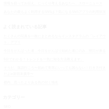
情報を絞ってお伝え。じっくり考えるあなたへ、スローニュース
あなたの最もよく利用するSNSは？気になるSNSアプリの利用状況
よく読まれている記事
たくさんの写真を一枚にまとめるならインスタグラムの「レイアウ
ト」アプリ
今日をがんばった者…今日をがんばり始めた者にのみ…明日が来る
5分でわかる！トレンドを一気に知る方法教えます。
そうだ、落語行こう〜初めて寄席にいっても困らない！行き方付き
だよin新宿末廣亭〜
都内、思ったよりある色の付く地名
カテゴリー
SEO