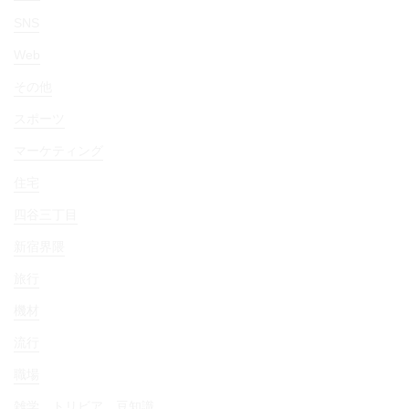
SNS
Web
その他
スポーツ
マーケティング
住宅
四谷三丁目
新宿界隈
旅行
機材
流行
職場
雑学、トリビア、豆知識