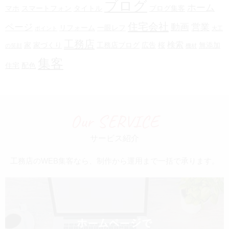
ブログ
ホーム
マホ
スマートフォン
タイトル
ブログ集客
住宅会社
ページ
動画
営業
リフォーム
一眼レフ
ポイント
大工
工務店
検索
家
家づくり
工務店ブログ
広告
桜
無添加
の笑顔
機材
集客
住宅
配色
Our SERVICE
サービス紹介
工務店のWEB集客なら、制作から運用まで一括で承ります。