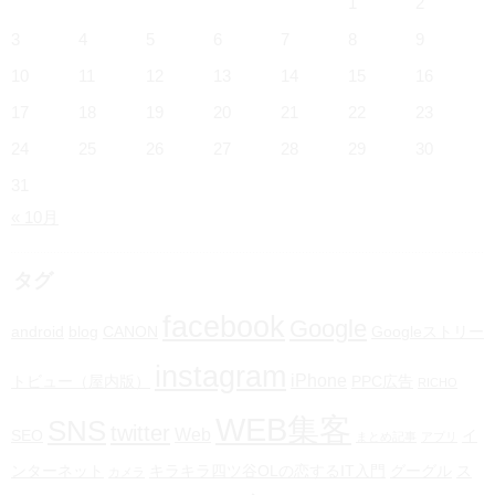
1
2
3
4
5
6
7
8
9
10
11
12
13
14
15
16
17
18
19
20
21
22
23
24
25
26
27
28
29
30
31
« 10月
タグ
facebook
Google
android
blog
CANON
Googleストリー
instagram
iPhone
トビュー（屋内版）
PPC広告
RICHO
WEB集客
SNS
twitter
Web
SEO
イ
まとめ記事
アプリ
ンターネット
キラキラ四ツ谷OLの恋するIT入門
グーグル
ス
カメラ