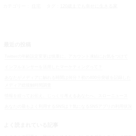
e
t
カテゴリー：
住宅
タグ：
120歳までも幸せに生きる家
e
n
a
最近の投稿
Twitterの年齢設定変更は慎重に。アカウント凍結にお気をつけて
インフルエンサーを活用したマーケティングって？
あなたがメディアに触れる時間は何分？初の400分突破を記録した
メディア総接触時間調査
情報を絞ってお伝え。じっくり考えるあなたへ、スローニュース
あなたの最もよく利用するSNSは？気になるSNSアプリの利用状況
よく読まれている記事