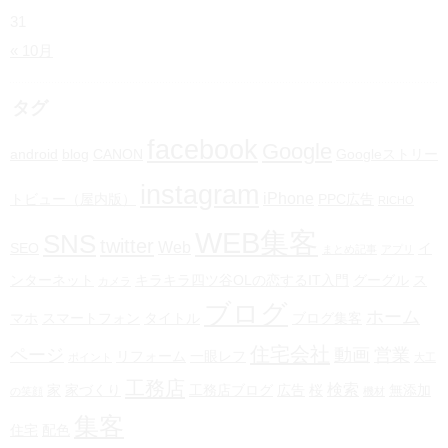
31
« 10月
タグ
facebook
Google
android
blog
CANON
Googleストリー
instagram
iPhone
トビュー（屋内版）
PPC広告
RICHO
WEB集客
SNS
twitter
Web
SEO
イ
まとめ記事
アプリ
ンターネット
キラキラ四ツ谷OLの恋するIT入門
グーグル
ス
カメラ
ブログ
ホーム
マホ
スマートフォン
タイトル
ブログ集客
住宅会社
ページ
動画
営業
リフォーム
一眼レフ
ポイント
大工
工務店
検索
家
家づくり
工務店ブログ
広告
桜
無添加
の笑顔
機材
集客
住宅
配色