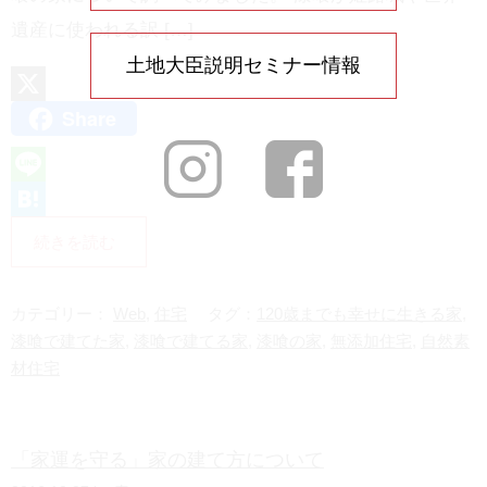
遺産に使われる訳 […]
土地大臣説明セミナー情報
Share
X
L
i
H
続きを読む
n
a
e
t
カテゴリー：
Web
,
住宅
タグ：
120歳までも幸せに生きる家
,
e
漆喰で建てた家
,
漆喰で建てる家
,
漆喰の家
,
無添加住宅
,
自然素
材住宅
n
a
「家運を守る」家の建て方について