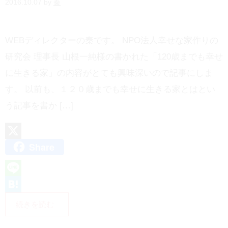
2016.10.07 by
秦
WEBディレクターの秦です。 NPO法人幸せな家作りの
研究会 理事長 山根一純様の書かれた「120歳までも幸せ
に生きる家」の内容がとても興味深いので記事にしま
す。 以前も、１２０歳までも幸せに生きる家とはとい
う記事を書か […]
Share
X
L
i
H
続きを読む
n
a