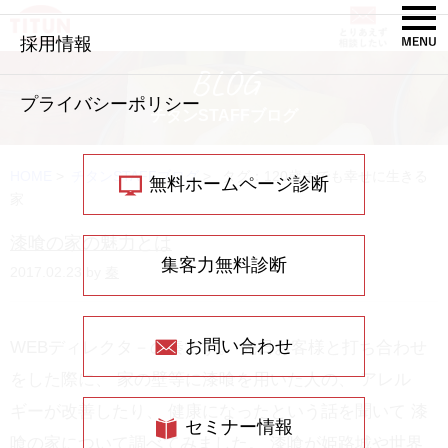
採用情報
BLOG
プライバシーポリシー
チタンSTAFFブログ
HOME
>
チタンSTAFFブログ
>
タグ：120歳までも幸せに生きる
無料ホームページ診断
家
漆喰の家の魅力とは
集客力無料診断
2017.02.23 by
秦
お問い合わせ
WEBディレクタ－の秦です。 先日お客様と打ち合わせ
をした際に、 家の壁等に漆喰を用いた人の、 アレル
ギーが改善したり、 健康になったという話を聞いて 漆
セミナー情報
喰の家について調べてみました。 漆喰が姫路城や世界