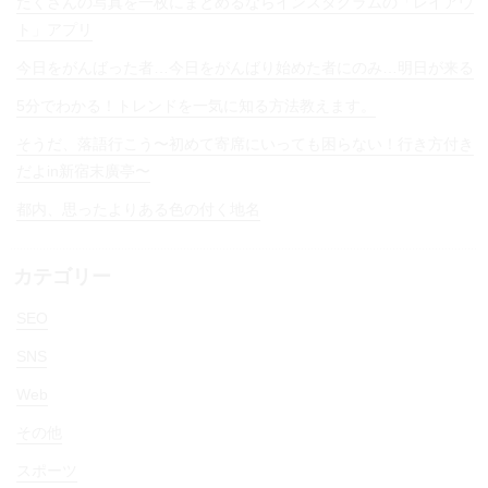
たくさんの写真を一枚にまとめるならインスタグラムの「レイアウ
ト」アプリ
今日をがんばった者…今日をがんばり始めた者にのみ…明日が来る
5分でわかる！トレンドを一気に知る方法教えます。
そうだ、落語行こう〜初めて寄席にいっても困らない！行き方付き
だよin新宿末廣亭〜
都内、思ったよりある色の付く地名
カテゴリー
SEO
SNS
Web
その他
スポーツ