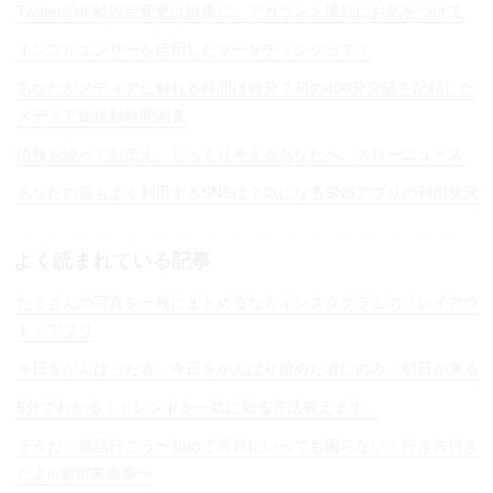
Twitterの年齢設定変更は慎重に。アカウント凍結にお気をつけて
インフルエンサーを活用したマーケティングって？
あなたがメディアに触れる時間は何分？初の400分突破を記録した
メディア総接触時間調査
情報を絞ってお伝え。じっくり考えるあなたへ、スローニュース
あなたの最もよく利用するSNSは？気になるSNSアプリの利用状況
よく読まれている記事
たくさんの写真を一枚にまとめるならインスタグラムの「レイアウ
ト」アプリ
今日をがんばった者…今日をがんばり始めた者にのみ…明日が来る
5分でわかる！トレンドを一気に知る方法教えます。
そうだ、落語行こう〜初めて寄席にいっても困らない！行き方付き
だよin新宿末廣亭〜