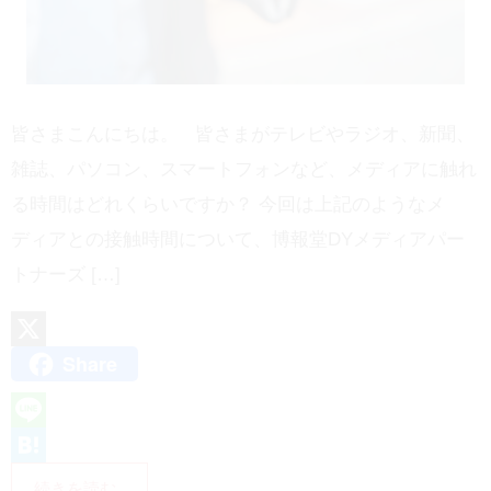
皆さまこんにちは。 皆さまがテレビやラジオ、新聞、
雑誌、パソコン、スマートフォンなど、メディアに触れ
る時間はどれくらいですか？ 今回は上記のようなメ
ディアとの接触時間について、博報堂DYメディアパー
トナーズ […]
Share
X
L
i
H
続きを読む