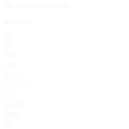
都内、思ったよりある色の付く地名
カテゴリー
SEO
SNS
Web
その他
スポーツ
マーケティング
住宅
四谷三丁目
新宿界隈
旅行