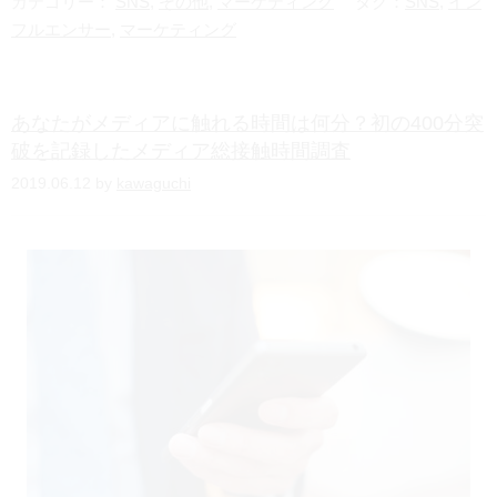
カテゴリー：
SNS
,
その他
,
マーケティング
タグ：
SNS
,
イン
e
フルエンサー
,
マーケティング
n
a
あなたがメディアに触れる時間は何分？初の400分突
破を記録したメディア総接触時間調査
2019.06.12 by
kawaguchi