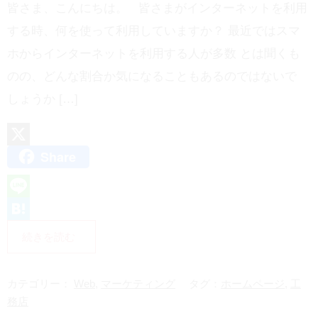
皆さま、こんにちは。 皆さまがインターネットを利用
する時、何を使って利用していますか？ 最近ではスマ
ホからインターネットを利用する人が多数 とは聞くも
のの、どんな割合か気になることもあるのではないで
しょうか […]
Share
X
L
i
H
続きを読む
n
a
e
t
カテゴリー：
Web
,
マーケティング
タグ：
ホームページ
,
工
e
務店