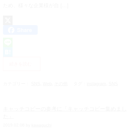
ため、様々な企業様が自 […]
Share
X
L
i
H
続きを読む
n
a
e
t
カテゴリー：
SNS
,
Web
,
その他
タグ：
instagram
,
SNS
e
n
キャッチコピーの参考に「キャッチコピー集めまし
a
た」
2019.02.08 by
kawaguchi