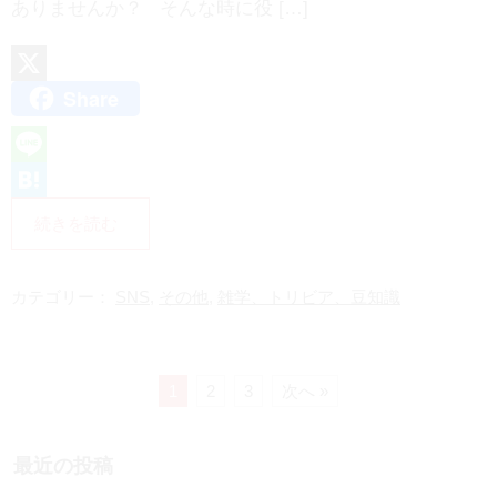
ありませんか？ そんな時に役 […]
Share
X
L
i
H
続きを読む
n
a
e
t
カテゴリー：
SNS
,
その他
,
雑学、トリビア、豆知識
e
n
a
1
2
3
次へ »
最近の投稿