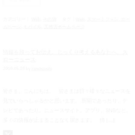
n
a
e
t
カテゴリー：
Web
,
その他
タグ：
Web
,
スマートフォン
,
ホー
e
ムページ
,
モバイル
,
工務店ホームページ
n
a
情報を絞ってお伝え。じっくり考えるあなたへ、ス
ローニュース
2019.05.15 by
kawaguchi
皆さま、こんにちは。 皆さまは日々様々なニュースを
見ていらっしゃるかと思います。 新聞であったり、テ
レビであったり、ニュースサイト、アプリ、SNSなど、
多くの情報が止まることなく届きます。 情 […]