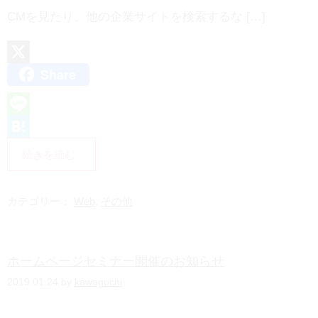
CMを見たり、他の企業サイトを検索するな […]
Share
X
L
i
H
続きを読む
n
a
e
t
カテゴリー：
Web
,
その他
e
n
ホームページセミナー開催のお知らせ
a
2019.01.24 by
kawaguchi