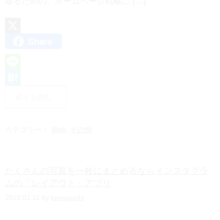
取るための、ホームページ戦略に […]
Share
X
L
i
H
続きを読む
n
a
e
t
カテゴリー：
Web
,
その他
e
n
たくさんの写真を一枚にまとめるならインスタグラ
a
ムの「レイアウト」アプリ
2019.01.11 by
kawaguchi