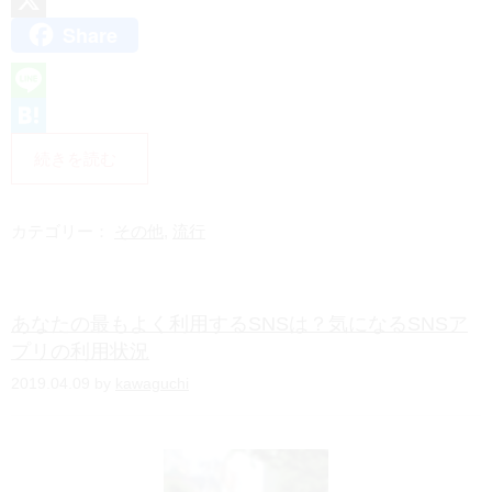
Share
X
L
i
H
続きを読む
n
a
e
t
カテゴリー：
その他
,
流行
e
n
あなたの最もよく利用するSNSは？気になるSNSア
a
プリの利用状況
2019.04.09 by
kawaguchi