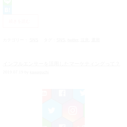
L
i
H
続きを読む
n
a
e
t
カテゴリー：
SNS
タグ：
SNS
,
twitter
,
注意
,
運用
e
n
インフルエンサーを活用したマーケティングって？
a
2019.07.19 by
kawaguchi