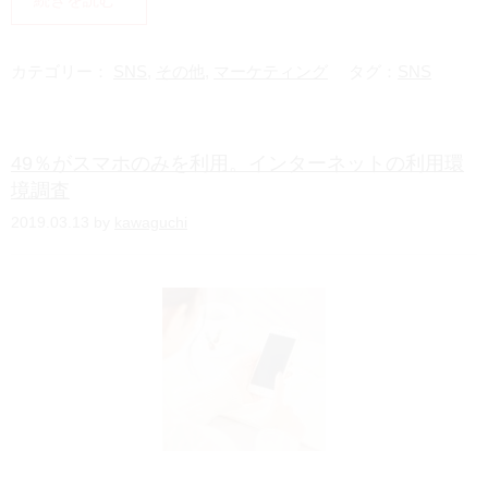
n
a
e
t
カテゴリー：
SNS
,
その他
,
マーケティング
タグ：
SNS
e
n
49％がスマホのみを利用。インターネットの利用環
a
境調査
2019.03.13 by
kawaguchi