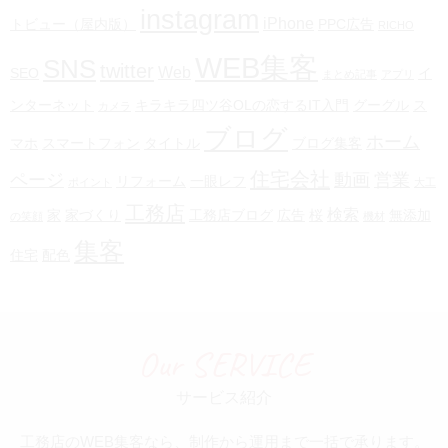
instagram
iPhone
トビュー（屋内版）
PPC広告
RICHO
WEB集客
SNS
twitter
Web
SEO
イ
まとめ記事
アプリ
ンターネット
キラキラ四ツ谷OLの恋するIT入門
グーグル
ス
カメラ
ブログ
ホーム
マホ
スマートフォン
タイトル
ブログ集客
住宅会社
ページ
動画
営業
リフォーム
一眼レフ
ポイント
大工
工務店
検索
家
家づくり
工務店ブログ
広告
桜
無添加
の笑顔
機材
集客
住宅
配色
Our SERVICE
サービス紹介
工務店のWEB集客なら、制作から運用まで一括で承ります。