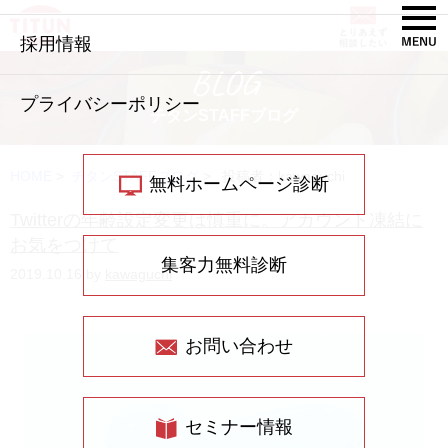
採用情報
BLOG
プライバシーポリシー
チタンSTAFFブログ
HOME
>
チタンSTAFFブログ
>
投稿者：kawaguchi
無料ホームページ診断
Twitterの年齢設定変更は慎重に。アカウント凍結に
お気をつけて
集客力無料診断
2019.10.16 by
kawaguchi
お問い合わせ
セミナー情報