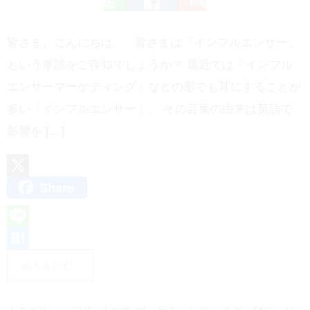
皆さま、こんにちは。 皆さまは「インフルエンサー」
という単語をご存知でしょうか？ 最近では「インフル
エンサーマーケティング」などの形でも耳にすることが
多い「インフルエンサー」。 その言葉の由来は英語で
影響を […]
Share
X
L
i
H
続きを読む
n
a
e
t