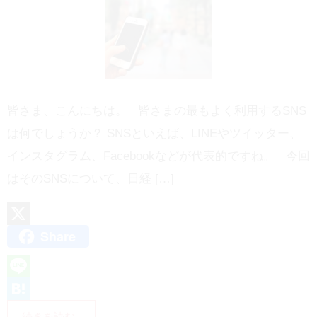
皆さま、こんにちは。 皆さまの最もよく利用するSNS
は何でしょうか？ SNSといえば、LINEやツイッター、
インスタグラム、Facebookなどが代表的ですね。 今回
はそのSNSについて、日経 […]
Share
X
L
i
H
続きを読む