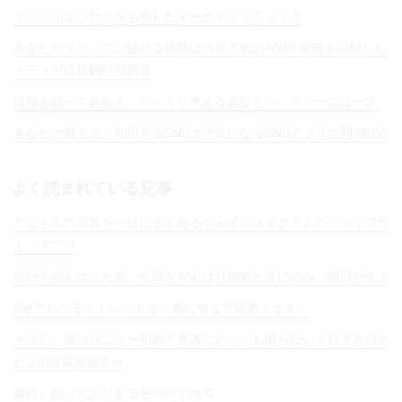
インフルエンサーを活用したマーケティングって？
あなたがメディアに触れる時間は何分？初の400分突破を記録した
メディア総接触時間調査
情報を絞ってお伝え。じっくり考えるあなたへ、スローニュース
あなたの最もよく利用するSNSは？気になるSNSアプリの利用状況
よく読まれている記事
たくさんの写真を一枚にまとめるならインスタグラムの「レイアウ
ト」アプリ
今日をがんばった者…今日をがんばり始めた者にのみ…明日が来る
5分でわかる！トレンドを一気に知る方法教えます。
そうだ、落語行こう〜初めて寄席にいっても困らない！行き方付き
だよin新宿末廣亭〜
都内、思ったよりある色の付く地名