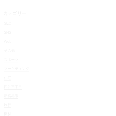
カテゴリー
SEO
SNS
Web
その他
スポーツ
マーケティング
住宅
四谷三丁目
新宿界隈
旅行
機材