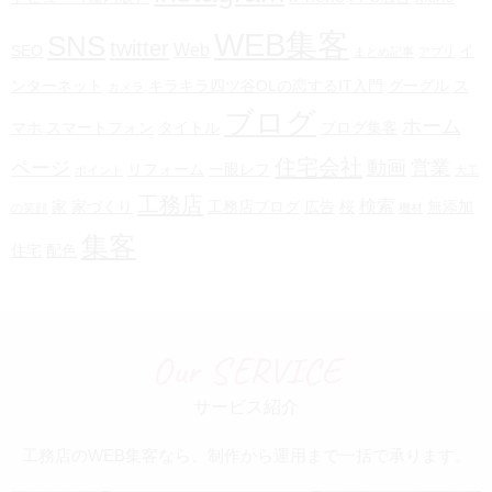
WEB集客
SNS
twitter
Web
SEO
イ
まとめ記事
アプリ
ンターネット
キラキラ四ツ谷OLの恋するIT入門
グーグル
ス
カメラ
ブログ
ホーム
マホ
スマートフォン
タイトル
ブログ集客
住宅会社
ページ
動画
営業
リフォーム
一眼レフ
ポイント
大工
工務店
検索
家
家づくり
工務店ブログ
広告
桜
無添加
の笑顔
機材
集客
住宅
配色
Our SERVICE
サービス紹介
工務店のWEB集客なら、制作から運用まで一括で承ります。