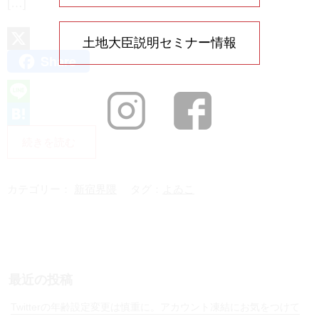
[…]
土地大臣説明セミナー情報
Share
X
L
i
H
続きを読む
n
a
e
t
カテゴリー：
新宿界隈
タグ：
よゐこ
e
n
a
最近の投稿
Twitterの年齢設定変更は慎重に。アカウント凍結にお気をつけて