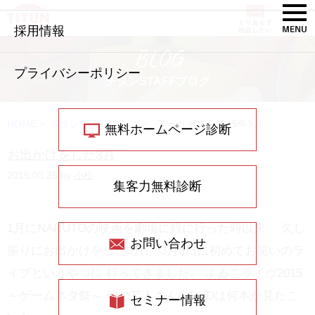
採用情報
BLOG
プライバシーポリシー
チタンSTAFFブログ
HOME
>
チタンSTAFFブログ
>
アーカイブ：2015年3月
無料ホームページ診断
お出かけをした3月
2015.03.26 by
小松
集客力無料診断
1月にNARUTOの映画を劇場に観に行った時以来、 久し
お問い合わせ
振りにお出かけをした3月。 3月8日に初めてお笑いのラ
イブというやつに 行ってきました。 よゐこライヴ2015
～ゲームネタ祭～ 他の芸人さんのDVDは何本か見たこ
セミナー情報