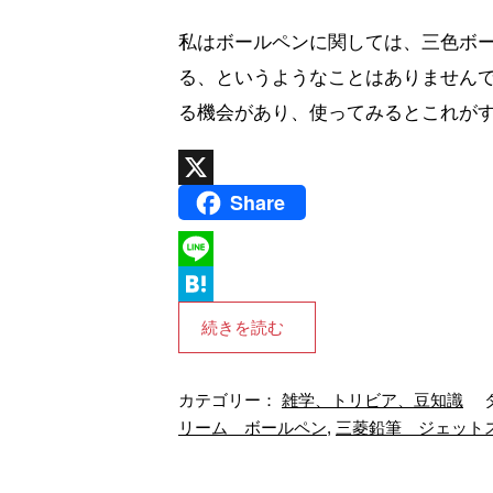
私はボールペンに関しては、三色ボ
る、というようなことはありませんで
る機会があり、使ってみるとこれがすご
Share
X
L
i
H
続きを読む
n
a
e
t
カテゴリー：
雑学、トリビア、豆知識
タ
e
リーム ボールペン
,
三菱鉛筆 ジェット
n