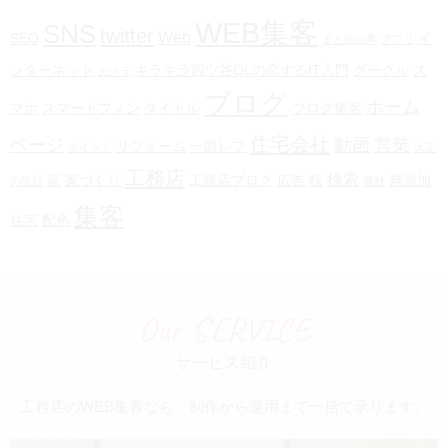
WEB集客
SNS
twitter
Web
SEO
イ
まとめ記事
アプリ
ンターネット
キラキラ四ツ谷OLの恋するIT入門
グーグル
ス
カメラ
ブログ
ホーム
マホ
スマートフォン
タイトル
ブログ集客
住宅会社
ページ
動画
営業
リフォーム
一眼レフ
ポイント
大工
工務店
検索
家
家づくり
工務店ブログ
広告
桜
無添加
の笑顔
機材
集客
住宅
配色
Our SERVICE
サービス紹介
工務店のWEB集客なら、制作から運用まで一括で承ります。