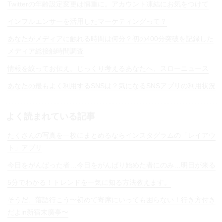
Twitterの年齢設定変更は慎重に。アカウント凍結にお気をつけて
インフルエンサーを活用したマーケティングって？
あなたがメディアに触れる時間は何分？初の400分突破を記録した
メディア総接触時間調査
情報を絞ってお伝え。じっくり考えるあなたへ、スローニュース
あなたの最もよく利用するSNSは？気になるSNSアプリの利用状況
よく読まれている記事
たくさんの写真を一枚にまとめるならインスタグラムの「レイアウ
ト」アプリ
今日をがんばった者…今日をがんばり始めた者にのみ…明日が来る
5分でわかる！トレンドを一気に知る方法教えます。
そうだ、落語行こう〜初めて寄席にいっても困らない！行き方付き
だよin新宿末廣亭〜