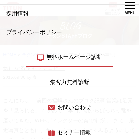
採用情報
BLOG
プライバシーポリシー
チタンSTAFFブログ
HOME
>
チタンSTAFFブログ
>
アーカイブ：2015年9月
無料ホームページ診断
気になるキャッチコピー
2015.09.30 by
秦
集客力無料診断
こんにちは。 前回の福嶋さんのブログ記事 営業は足元
お問い合わせ
を「見られる」？ をみて、本日、朝からばっちり靴を
磨いてきた、WEBディレクターの秦です(笑） さて、最
近写真とともに、キャッチコピーをよくみるようにして
セミナー情報