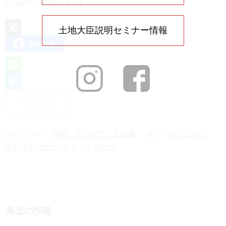
いるのですが、 […]
土地大臣説明セミナー情報
Share
X
L
i
H
続きを読む
n
a
e
t
カテゴリー：
雑学、トリビア、豆知識
タグ：
かっこいい
e
キャッチコピー
,
キャッチコピー
n
a
最近の投稿