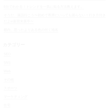
5分でわかる！トレンドを一気に知る方法教えます。
そうだ、落語行こう〜初めて寄席にいっても困らない！行き方付き
だよin新宿末廣亭〜
都内、思ったよりある色の付く地名
カテゴリー
SEO
SNS
Web
その他
スポーツ
マーケティング
住宅