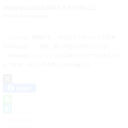
Instagramは広告出稿者も半年で倍以上に
a
2016.10.06 by
fukushima
こんにちは。福嶋です。 今日はリスティング広告兼
SNSのお話。 現在、勢いのあるSNSといえば
「Instagram」ということは以前のブログでお伝えした
んですが、やはりその勢いはInstagr […]
Share
X
L
i
H
続きを読む
n
a