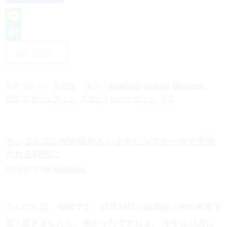
L
i
H
続きを読む
n
a
e
t
カテゴリー：
その他
タグ：
AMADAS
,
android
,
Bluetooth
,
e
IOS
,
スマートフォン
,
スマートレバーロック
,
ドア
n
a
インフルエンザの流行もいまやビッグデータで予測
される時代に
2016.11.30 by
fukushima
こんにちは。福嶋です。11月24日に観測史上初の東京で
雪！驚きましたし、寒かったですねぇ。 今年は11月に