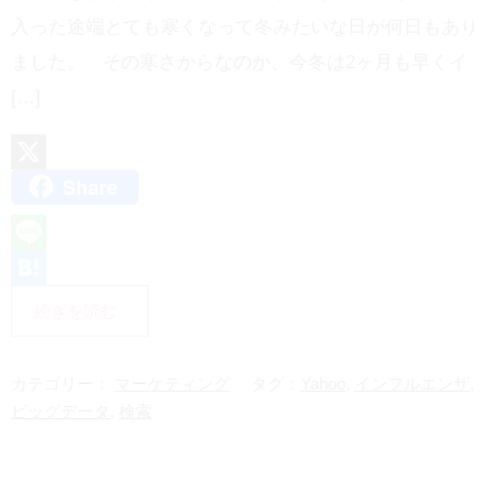
入った途端とても寒くなって冬みたいな日が何日もあり
ました。 その寒さからなのか、今冬は2ヶ月も早くイ
[…]
Share
X
L
i
H
続きを読む
n
a
e
t
カテゴリー：
マーケティング
タグ：
Yahoo
,
インフルエンザ
,
e
ビッグデータ
,
検索
n
a