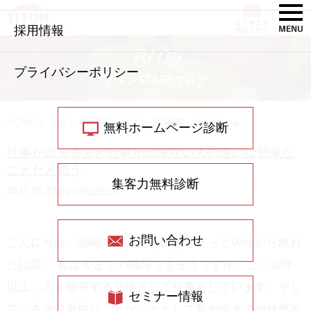
採用情報
BLOG
プライバシーポリシー
チタンSTAFFブログ
HOME
>
チタンSTAFFブログ
>
投稿者：fukushima
無料ホームページ診断
仕事が出来る人と仕事が出来ない人の違いは簡単な
ことだと思う
集客力無料診断
2017.01.17 by
fukushima
お問い合わせ
こんにちは。福嶋です。たまにはちょっとWebから離れ
た話題。 私は今までの職場でもそうですが、ここ10年
以上、人を指導する立場として仕事をしています。そし
セミナー情報
て、本当に単純なことなこととして私が今までの仕事を