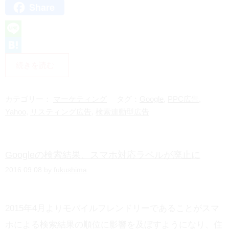
Share
X
L
i
H
続きを読む
n
a
e
t
カテゴリー：
マーケティング
タグ：
Google
,
PPC広告
,
e
Yahoo
,
リスティング広告
,
検索連動型広告
n
a
Googleの検索結果、スマホ対応ラベルが廃止に
2016.09.08 by
fukushima
2015年4月よりモバイルフレンドリーであることがスマ
ホによる検索結果の順位に影響を及ぼすようになり、住