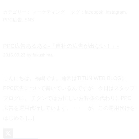
e
t
カテゴリー：
マーケティング
タグ：
facebook
,
instagram
,
e
PPC広告
,
SNS
n
a
PPC広告あるある-「自社の広告が出ない！」-
2016.09.23 by
fukushima
こんにちは。福嶋です。通常はTITUN WEB BLOGに
PPC広告について書いているんですが、今日はスタッフ
ブログに。 チタンではお忙しいお客様の代わりにPPC
広告を運用代行しています。・・・が、この運用代行を
はじめる […]