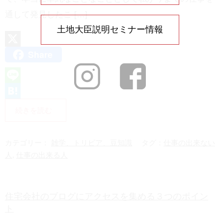
通して発見したこ […]
土地大臣説明セミナー情報
Share
X
L
i
H
続きを読む
n
a
e
t
カテゴリー：
雑学、トリビア、豆知識
タグ：
仕事の出来ない
e
人
,
仕事の出来る人
n
a
住宅会社のブログにアクセスを集める３つのポイン
ト