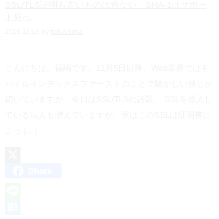
SSL/TLS証明も古いものは危ない。SHA-1はサポー
ト外へ
2016.11.16 by
fukushima
こんにちは。福嶋です。11月5日以降、Web業界ではモ
バイルインデックスファーストのことで騒がしい感じが
続いていますが、今日はSSL/TLSの話題。 SSLを導入し
ている法人も増えていますが、実はこのSSLは証明書に
よっ […]
Share
X
L