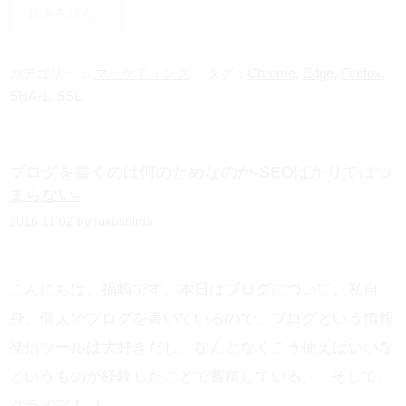
i
H
続きを読む
n
a
e
t
カテゴリー：
マーケティング
タグ：
Chrome
,
Edge
,
Firefox
,
e
SHA-1
,
SSL
n
a
ブログを書くのは何のためなのか-SEOばかりではつ
まらない-
2016.11.02 by
fukushima
こんにちは。福嶋です。本日はブログについて。私自
身、個人でブログを書いているので、ブログという情報
発信ツールは大好きだし、なんとなくこう使えばいいな
というものが経験したことで蓄積している。 そして、
クライア […]