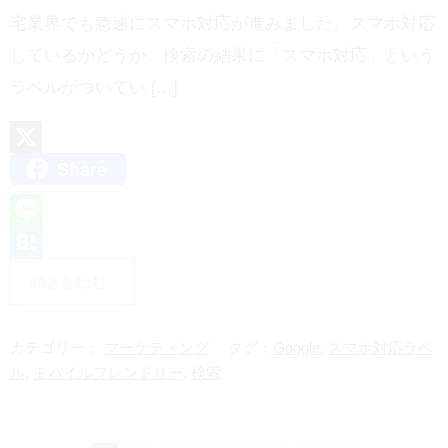
宅業界でも急速にスマホ対応が進みました。スマホ対応
しているかどうか、検索の結果に「スマホ対応」という
ラベルがついてい […]
Share
X
L
i
H
続きを読む
n
a
e
t
カテゴリー：
マーケティング
タグ：
Google
,
スマホ対応ラベ
e
ル
,
モバイルフレンドリー
,
検索
n
a