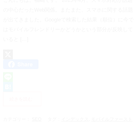
こんにちは。福嶋です。 2015年4月、スマホ対応が話題
の中心だったWeb関係。またまた、スマホに関する話題
が出てきました。Googleで検索した結果（順位）に今で
はモバイルフレンドリーかどうかという部分が反映して
いると […]
Share
X
L
i
H
続きを読む
n
a
e
t
カテゴリー：
SEO
タグ：
インデックス
,
モバイルファースト
e
n