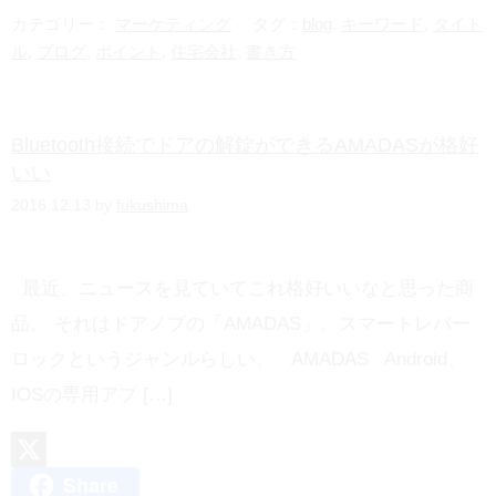
e
t
カテゴリー：
マーケティング
タグ：
blog
,
キーワード
,
タイト
e
ル
,
ブログ
,
ポイント
,
住宅会社
,
書き方
n
a
Bluetooth接続でドアの解錠ができるAMADASが格好
いい
2016.12.13 by
fukushima
最近、ニュースを見ていてこれ格好いいなと思った商
品。 それはドアノブの「AMADAS」。スマートレバー
ロックというジャンルらしい。 AMADAS Android、
IOSの専用アプ […]
Share
X