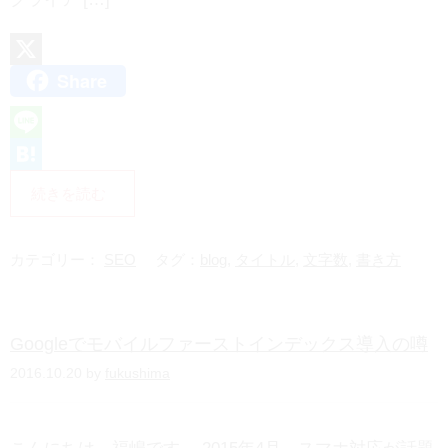
Share
X
L
i
H
続きを読む
n
a
e
t
カテゴリー：
SEO
タグ：
blog
,
タイトル
,
文字数
,
書き方
e
n
Googleでモバイルファーストインデックス導入の噂
a
2016.10.20 by
fukushima