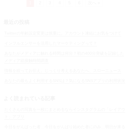
1
2
3
4
5
6
次へ »
最近の投稿
Twitterの年齢設定変更は慎重に。アカウント凍結にお気をつけて
インフルエンサーを活用したマーケティングって？
あなたがメディアに触れる時間は何分？初の400分突破を記録した
メディア総接触時間調査
情報を絞ってお伝え。じっくり考えるあなたへ、スローニュース
あなたの最もよく利用するSNSは？気になるSNSアプリの利用状況
よく読まれている記事
たくさんの写真を一枚にまとめるならインスタグラムの「レイアウ
ト」アプリ
今日をがんばった者…今日をがんばり始めた者にのみ…明日が来る