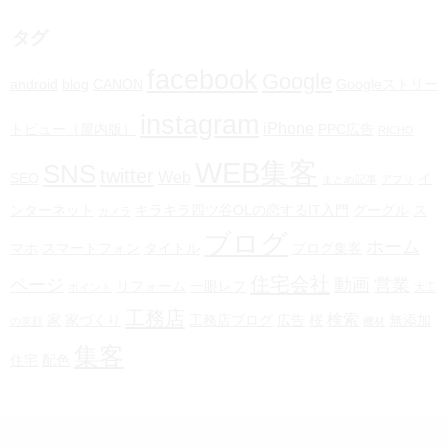
タグ
facebook
Google
android
blog
CANON
Googleストリー
instagram
iPhone
トビュー（屋内版）
PPC広告
RICHO
WEB集客
SNS
twitter
Web
SEO
イ
まとめ記事
アプリ
ンターネット
キラキラ四ツ谷OLの恋するIT入門
グーグル
ス
カメラ
ブログ
ホーム
マホ
スマートフォン
タイトル
ブログ集客
住宅会社
ページ
動画
営業
リフォーム
一眼レフ
ポイント
大工
工務店
検索
家
家づくり
工務店ブログ
広告
桜
無添加
の笑顔
機材
集客
住宅
配色