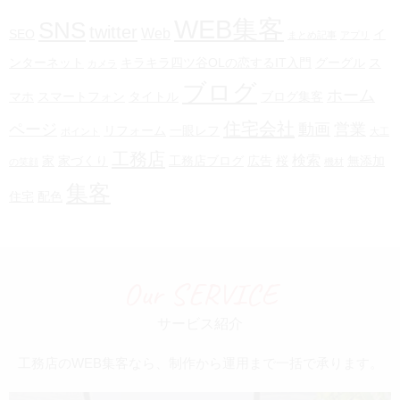
WEB集客
SNS
twitter
Web
SEO
イ
まとめ記事
アプリ
ンターネット
キラキラ四ツ谷OLの恋するIT入門
グーグル
ス
カメラ
ブログ
ホーム
マホ
スマートフォン
タイトル
ブログ集客
住宅会社
ページ
動画
営業
リフォーム
一眼レフ
ポイント
大工
工務店
検索
家
家づくり
工務店ブログ
広告
桜
無添加
の笑顔
機材
集客
住宅
配色
Our SERVICE
サービス紹介
工務店のWEB集客なら、制作から運用まで一括で承ります。