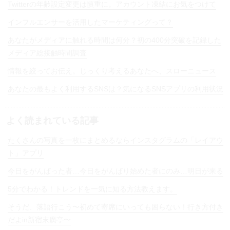
Twitterの年齢設定変更は慎重に。アカウント凍結にお気をつけて
インフルエンサーを活用したマーケティングって？
あなたがメディアに触れる時間は何分？初の400分突破を記録した
メディア総接触時間調査
情報を絞ってお伝え。じっくり考えるあなたへ、スローニュース
あなたの最もよく利用するSNSは？気になるSNSアプリの利用状況
よく読まれている記事
たくさんの写真を一枚にまとめるならインスタグラムの「レイアウ
ト」アプリ
今日をがんばった者…今日をがんばり始めた者にのみ…明日が来る
5分でわかる！トレンドを一気に知る方法教えます。
そうだ、落語行こう〜初めて寄席にいっても困らない！行き方付き
だよin新宿末廣亭〜