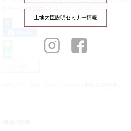
なサービスを提供し […]
土地大臣説明セミナー情報
Share
X
L
i
H
続きを読む
n
a
e
t
カテゴリー：
Web
タグ：
モデルハウス来場
,
工務店集客
e
n
a
最近の投稿