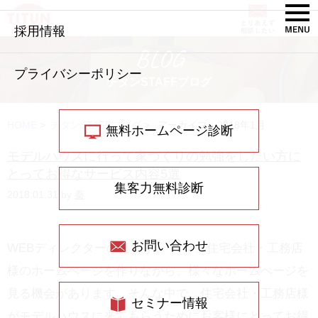
採用情報
BLOG
プライバシーポリシー
チタンSTAFFブログ
HOME
>
チタンSTAFFブログ
>
アーカイブ：2018年1月
無料ホームページ診断
モデルハウスに行って家づくりの勉強をしたい方に
とってお得なサービス内容5選
集客力無料診断
2018.01.31 by
秦
お問い合わせ
WEBディレクターの秦です。 日々、住宅会社・工務店
様のホームぺージを作りながら、様々なホームぺージを
見る機会があります。そんな中で、住宅会社・工務店様
セミナー情報
がモデルハウスに来てもらうためにお客様にとってお得