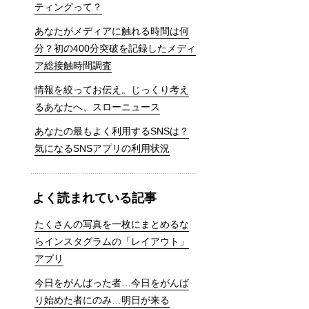
ティングって？
あなたがメディアに触れる時間は何
分？初の400分突破を記録したメディ
ア総接触時間調査
情報を絞ってお伝え。じっくり考え
るあなたへ、スローニュース
あなたの最もよく利用するSNSは？
気になるSNSアプリの利用状況
よく読まれている記事
たくさんの写真を一枚にまとめるな
らインスタグラムの「レイアウト」
アプリ
今日をがんばった者…今日をがんば
り始めた者にのみ…明日が来る