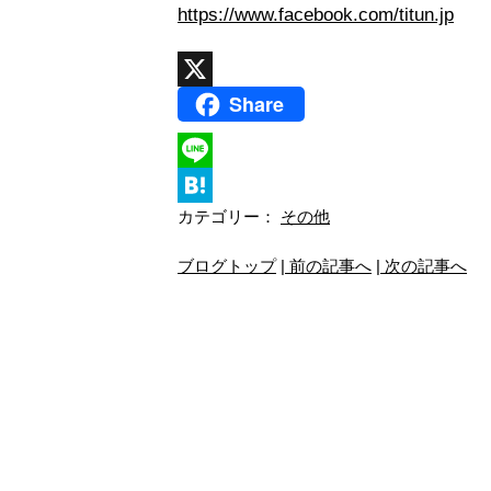
https://www.facebook.com/titun.jp
Share
X
L
カテゴリー：
その他
i
H
n
a
ブログトップ
| 前の記事へ
| 次の記事へ
e
t
e
n
a