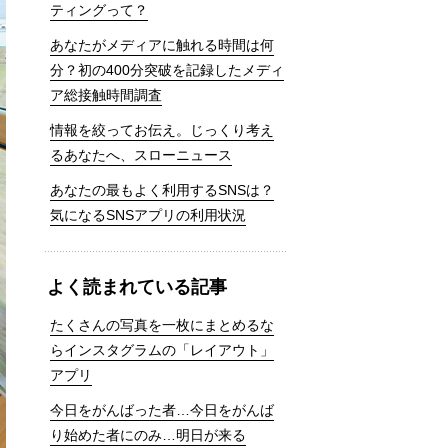
ティングって？
あなたがメディアに触れる時間は何
分？初の400分突破を記録したメディ
ア総接触時間調査
情報を絞ってお伝え。じっくり考え
るあなたへ、スローニュース
あなたの最もよく利用するSNSは？
気になるSNSアプリの利用状況
よく読まれている記事
たくさんの写真を一枚にまとめるな
らインスタグラムの「レイアウト」
アプリ
今日をがんばった者…今日をがんば
り始めた者にのみ…明日が来る