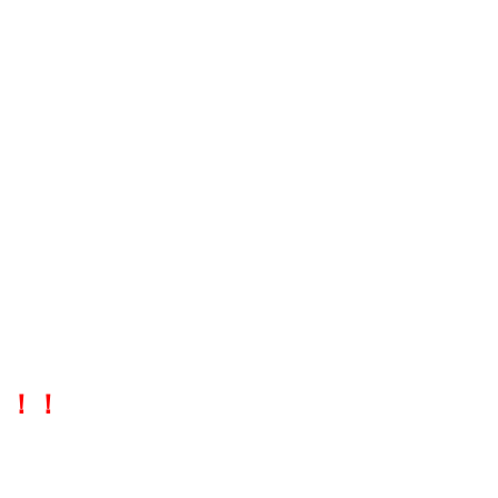
！！！
。