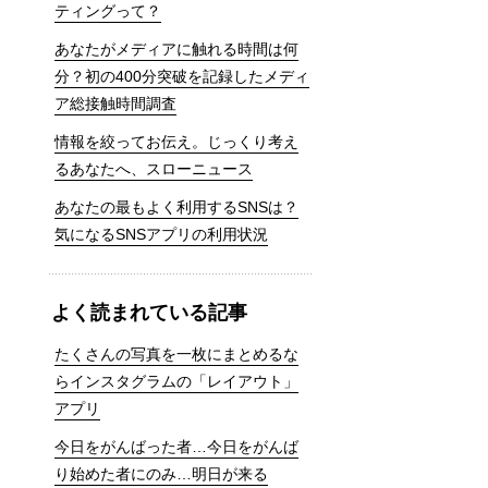
ティングって？
あなたがメディアに触れる時間は何
分？初の400分突破を記録したメディ
ア総接触時間調査
情報を絞ってお伝え。じっくり考え
るあなたへ、スローニュース
あなたの最もよく利用するSNSは？
気になるSNSアプリの利用状況
よく読まれている記事
たくさんの写真を一枚にまとめるな
らインスタグラムの「レイアウト」
アプリ
今日をがんばった者…今日をがんば
り始めた者にのみ…明日が来る