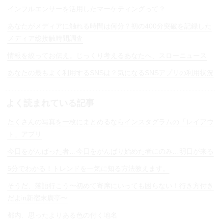
インフルエンサーを活用したマーケティングって？
あなたがメディアに触れる時間は何分？初の400分突破を記録した
メディア総接触時間調査
情報を絞ってお伝え。じっくり考えるあなたへ、スローニュース
あなたの最もよく利用するSNSは？気になるSNSアプリの利用状況
よく読まれている記事
たくさんの写真を一枚にまとめるならインスタグラムの「レイアウ
ト」アプリ
今日をがんばった者…今日をがんばり始めた者にのみ…明日が来る
5分でわかる！トレンドを一気に知る方法教えます。
そうだ、落語行こう〜初めて寄席にいっても困らない！行き方付き
だよin新宿末廣亭〜
都内、思ったよりある色の付く地名