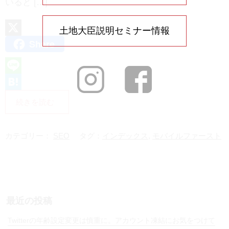
いると […]
土地大臣説明セミナー情報
Share
X
L
i
H
続きを読む
n
a
e
t
カテゴリー：
SEO
タグ：
インデックス
,
モバイルファースト
e
n
a
最近の投稿
Twitterの年齢設定変更は慎重に。アカウント凍結にお気をつけて