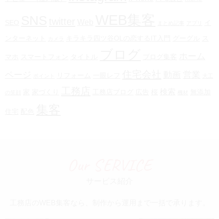
WEB集客
SNS
twitter
Web
SEO
イ
まとめ記事
アプリ
ンターネット
キラキラ四ツ谷OLの恋するIT入門
グーグル
ス
カメラ
ブログ
ホーム
マホ
スマートフォン
タイトル
ブログ集客
住宅会社
ページ
動画
営業
リフォーム
一眼レフ
ポイント
大工
工務店
検索
家
家づくり
工務店ブログ
広告
桜
無添加
の笑顔
機材
集客
住宅
配色
Our SERVICE
サービス紹介
工務店のWEB集客なら、制作から運用まで一括で承ります。