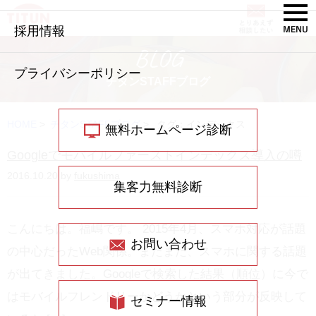
採用情報
BLOG
プライバシーポリシー
チタンSTAFFブログ
HOME
>
チタンSTAFFブログ
>
タグ：インデックス
無料ホームページ診断
Googleでモバイルファーストインデックス導入の噂
2016.10.20 by
fukushima
集客力無料診断
こんにちは。福嶋です。 2015年4月、スマホ対応が話題
お問い合わせ
の中心だったWeb関係。またまた、スマホに関する話題
が出てきました。Googleで検索した結果（順位）に今で
はモバイルフレンドリーかどうかという部分が反映して
セミナー情報