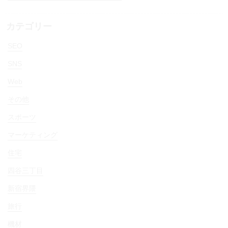
カテゴリー
SEO
SNS
Web
その他
スポーツ
マーケティング
住宅
四谷三丁目
新宿界隈
旅行
機材