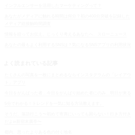
インフルエンサーを活用したマーケティングって？
あなたがメディアに触れる時間は何分？初の400分突破を記録した
メディア総接触時間調査
情報を絞ってお伝え。じっくり考えるあなたへ、スローニュース
あなたの最もよく利用するSNSは？気になるSNSアプリの利用状況
よく読まれている記事
たくさんの写真を一枚にまとめるならインスタグラムの「レイアウ
ト」アプリ
今日をがんばった者…今日をがんばり始めた者にのみ…明日が来る
5分でわかる！トレンドを一気に知る方法教えます。
そうだ、落語行こう〜初めて寄席にいっても困らない！行き方付き
だよin新宿末廣亭〜
都内、思ったよりある色の付く地名