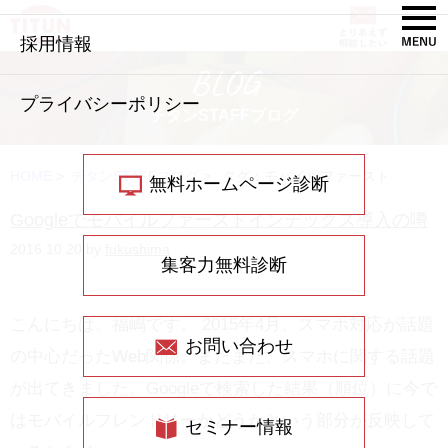
採用情報
BLOG
プライバシーポリシー
チタンSTAFFブログ
HOME
>
チタンSTAFFブログ
>
タグ：モバイルファースト
無料ホームページ診断
Googleでモバイルファーストインデックス導入の噂
2016.10.20 by
fukushima
集客力無料診断
こんにちは。福嶋です。 2015年4月、スマホ対応が話題
お問い合わせ
の中心だったWeb関係。またまた、スマホに関する話題
が出てきました。Googleで検索した結果（順位）に今で
はモバイルフレンドリーかどうかという部分が反映して
セミナー情報