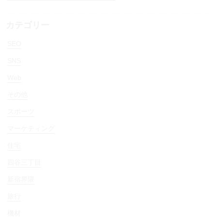
カテゴリー
SEO
SNS
Web
その他
スポーツ
マーケティング
住宅
四谷三丁目
新宿界隈
旅行
機材