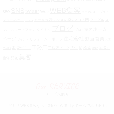
WEB集客
SNS
twitter
Web
SEO
イ
まとめ記事
アプリ
ンターネット
キラキラ四ツ谷OLの恋するIT入門
グーグル
ス
カメラ
ブログ
ホーム
マホ
スマートフォン
タイトル
ブログ集客
住宅会社
ページ
動画
営業
リフォーム
一眼レフ
ポイント
大工
工務店
検索
家
家づくり
工務店ブログ
広告
桜
無添加
の笑顔
機材
集客
住宅
配色
Our SERVICE
サービス紹介
工務店のWEB集客なら、制作から運用まで一括で承ります。