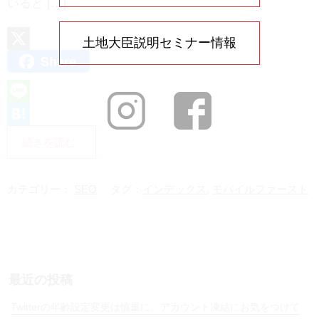
いると […]
土地大臣説明セミナー情報
Share
X
L
i
H
続きを読む
n
a
e
t
カテゴリー：
SEO
タグ：
インデックス
,
モバイルファースト
e
n
a
最近の投稿
Twitterの年齢設定変更は慎重に。アカウント凍結にお気をつけて