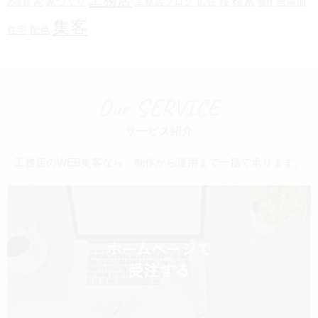
工務店
検索
家
家づくり
工務店ブログ
広告
桜
無添加
の笑顔
機材
集客
住宅
配色
Our SERVICE
サービス紹介
工務店のWEB集客なら、制作から運用まで一括で承ります。