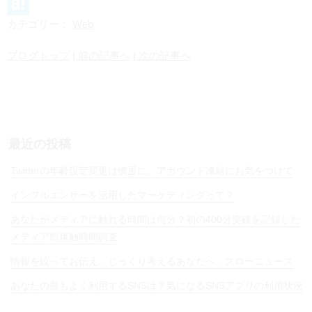
L
カテゴリー：
Web
i
H
n
a
ブログトップ
| 前の記事へ
| 次の記事へ
e
t
e
n
a
最近の投稿
Twitterの年齢設定変更は慎重に。アカウント凍結にお気をつけて
インフルエンサーを活用したマーケティングって？
あなたがメディアに触れる時間は何分？初の400分突破を記録した
メディア総接触時間調査
情報を絞ってお伝え。じっくり考えるあなたへ、スローニュース
あなたの最もよく利用するSNSは？気になるSNSアプリの利用状況