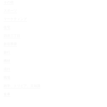
その他
スポーツ
マーケティング
住宅
四谷三丁目
新宿界隈
旅行
機材
流行
職場
雑学、トリビア、豆知識
食事