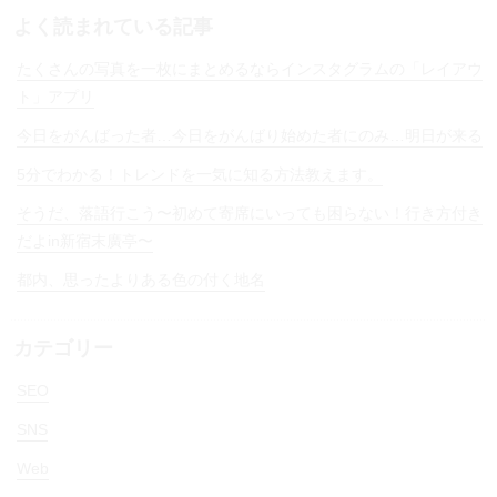
よく読まれている記事
たくさんの写真を一枚にまとめるならインスタグラムの「レイアウ
ト」アプリ
今日をがんばった者…今日をがんばり始めた者にのみ…明日が来る
5分でわかる！トレンドを一気に知る方法教えます。
そうだ、落語行こう〜初めて寄席にいっても困らない！行き方付き
だよin新宿末廣亭〜
都内、思ったよりある色の付く地名
カテゴリー
SEO
SNS
Web