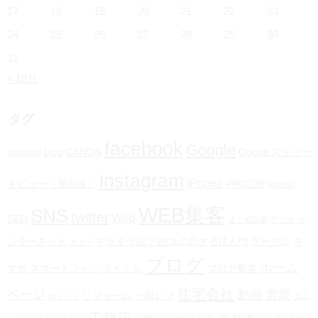
17
18
19
20
21
22
23
24
25
26
27
28
29
30
31
« 10月
タグ
facebook
Google
android
blog
CANON
Googleストリー
instagram
iPhone
トビュー（屋内版）
PPC広告
RICHO
WEB集客
SNS
twitter
Web
SEO
イ
まとめ記事
アプリ
ンターネット
キラキラ四ツ谷OLの恋するIT入門
グーグル
ス
カメラ
ブログ
ホーム
マホ
スマートフォン
タイトル
ブログ集客
住宅会社
ページ
動画
営業
リフォーム
一眼レフ
ポイント
大工