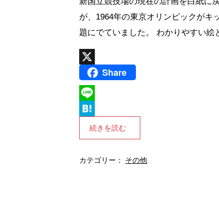
新国立競技場の現在の計画を白紙に戻
が、1964年の東京オリンピックが
題にでていました。 わかりやすい絵と
Share
X
L
i
H
続きを読む
n
a
e
t
カテゴリー：
その他
e
n
a