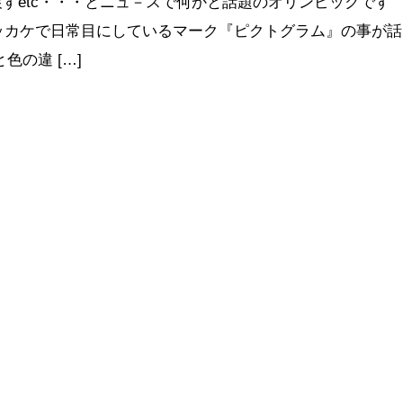
すetc・・・とニュ－スで何かと話題のオリンピックです
キッカケで日常目にしているマーク『ピクトグラム』の事が話
色の違 […]