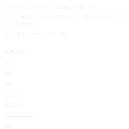
5分でわかる！トレンドを一気に知る方法教えます。
そうだ、落語行こう〜初めて寄席にいっても困らない！行き方付き
だよin新宿末廣亭〜
都内、思ったよりある色の付く地名
カテゴリー
SEO
SNS
Web
その他
スポーツ
マーケティング
住宅