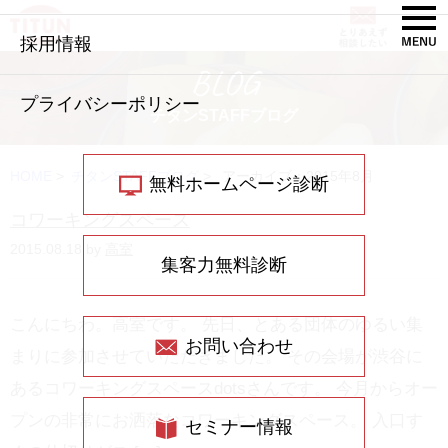
採用情報
BLOG
プライバシーポリシー
チタンSTAFFブログ
HOME
>
チタンSTAFFブログ
>
アーカイブ：2015年8月
無料ホームページ診断
コワーキングスペース
2015.08.18 by
高室
集客力無料診断
こんにちわ。高室です。 先日、とある団体のゆるい集
お問い合わせ
まりに参加させていただきました。 その会場が渋谷に
あるコワーキングスペースdotsさんです。 今月からオー
プンの非常にお洒落なコワーキングスペース。 入口す
セミナー情報