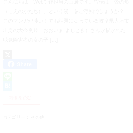
こんにちは、Web制作担当の山居です。皆様は「聲の形
（こえのかたち）」という漫画をご存知でしょうか？
このマンガが凄い！でも話題になっている岐阜県大垣市
出身の大今良時（おおいま よしとき）さんが描かれた
聴覚障害者の女の子 […]
Share
X
L
i
H
続きを読む
n
a
e
t
カテゴリー：
その他
e