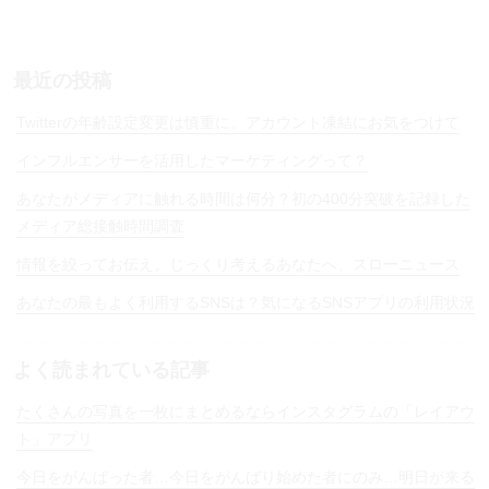
n
a
最近の投稿
Twitterの年齢設定変更は慎重に。アカウント凍結にお気をつけて
インフルエンサーを活用したマーケティングって？
あなたがメディアに触れる時間は何分？初の400分突破を記録した
メディア総接触時間調査
情報を絞ってお伝え。じっくり考えるあなたへ、スローニュース
あなたの最もよく利用するSNSは？気になるSNSアプリの利用状況
よく読まれている記事
たくさんの写真を一枚にまとめるならインスタグラムの「レイアウ
ト」アプリ
今日をがんばった者…今日をがんばり始めた者にのみ…明日が来る