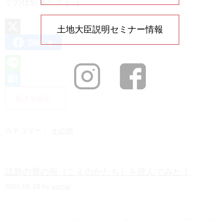
ぐの仕切りがス […]
土地大臣説明セミナー情報
Share
X
L
i
H
続きを読む
n
a
e
t
カテゴリー：
その他
e
n
話題の聲の形（こえのかたち）を読んでみた！
a
2015.08.18 by
yamai