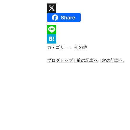
Share
X
L
カテゴリー：
その他
i
H
n
a
ブログトップ
| 前の記事へ
| 次の記事へ
e
t
e
n
a