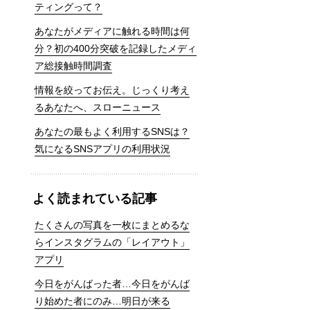
ティングって？
あなたがメディアに触れる時間は何
分？初の400分突破を記録したメディ
ア総接触時間調査
情報を絞ってお伝え。じっくり考え
るあなたへ、スローニュース
あなたの最もよく利用するSNSは？
気になるSNSアプリの利用状況
よく読まれている記事
たくさんの写真を一枚にまとめるな
らインスタグラムの「レイアウト」
アプリ
今日をがんばった者…今日をがんば
り始めた者にのみ…明日が来る