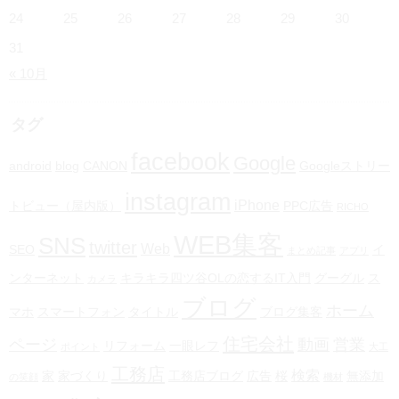
24
25
26
27
28
29
30
31
« 10月
タグ
facebook
Google
android
blog
CANON
Googleストリー
instagram
iPhone
トビュー（屋内版）
PPC広告
RICHO
WEB集客
SNS
twitter
Web
SEO
イ
まとめ記事
アプリ
ンターネット
キラキラ四ツ谷OLの恋するIT入門
グーグル
ス
カメラ
ブログ
ホーム
マホ
スマートフォン
タイトル
ブログ集客
住宅会社
ページ
動画
営業
リフォーム
一眼レフ
ポイント
大工
工務店
検索
家
家づくり
工務店ブログ
広告
桜
無添加
の笑顔
機材