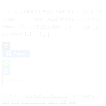
こんにちは！株式会社チタンの篠﨑です！ 最近よく聞
くYDN・・・ いちおうWEB関係に携わっているので、
Yahooの【Y】って事だけは分かりますよ！ だがしか
しその後の【D】と【 […]
Share
X
L
i
H
続きを読む
n
a
e
t
カテゴリー：
SEO
,
Web
,
マーケティング
タグ：
Google
,
e
Web
,
YDN
,
インターネット
,
バナー
,
広告
,
集客