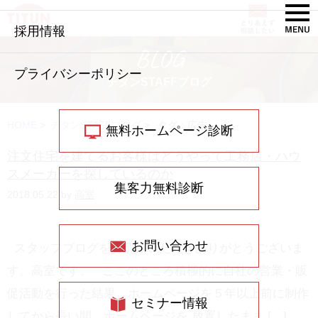
採用情報
BLOG
プライバシーポリシー
チタンSTAFFブログ
HOME
>
チタンSTAFFブログ
>
タグ：広告
無料ホームページ診断
注文住宅を建てるお客様はどうやって工務店・ハウ
スメーカーを探しているのか
集客力無料診断
2018.05.22 by
高室
お問い合わせ
スタッフブログをお読みいただきありがとうございま
す。高室です。 ここのところ積極的に自社の営業・販
促活動を行った結果、ホームページを５年以上前に制作
セミナー情報
してから長い間、ホームページを 放置したまま […]