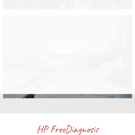
HP FreeDiagnosis