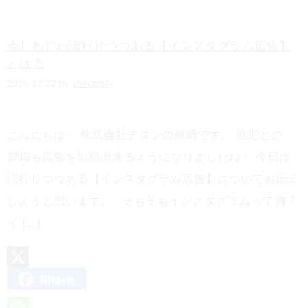
n
a
今じわじわ流行りつつある【インスタグラム広告】
とは？
2016.12.22 by
shinozaki
こんにちは！ 株式会社チタンの篠﨑です。 最近どの
SNSも広告を出稿出来るようになりましたね！ 今日は
流行りつつある【インスタグラム広告】についてお伝え
しようと思います。 そもそもインスタグラムって何？
イ […]
Share
X