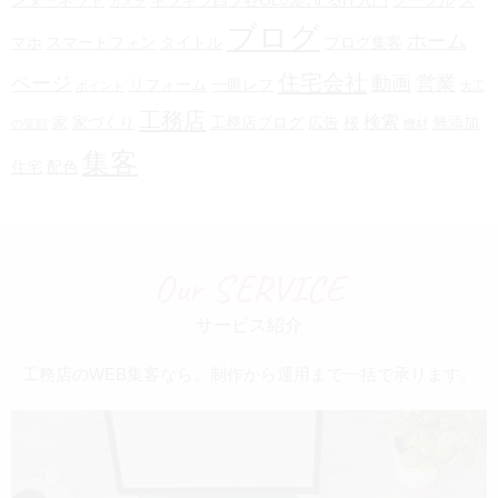
ンターネット
キラキラ四ツ谷OLの恋するIT入門
グーグル
ス
カメラ
ブログ
ホーム
マホ
スマートフォン
タイトル
ブログ集客
住宅会社
ページ
動画
営業
リフォーム
一眼レフ
ポイント
大工
工務店
検索
家
家づくり
工務店ブログ
広告
桜
無添加
の笑顔
機材
集客
住宅
配色
Our SERVICE
サービス紹介
工務店のWEB集客なら、制作から運用まで一括で承ります。