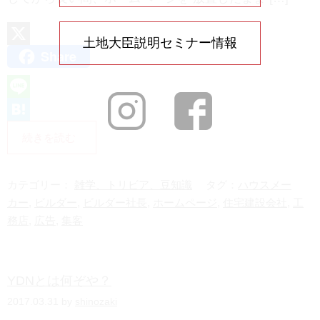
土地大臣説明セミナー情報
Share
X
L
i
H
続きを読む
n
a
e
t
カテゴリー：
雑学、トリビア、豆知識
タグ：
ハウスメー
e
カー
,
ビルダー
,
ビルダー社長
,
ホームページ
,
住宅建設会社
,
工
務店
,
広告
,
集客
n
a
YDNとは何ぞや？
2017.03.31 by
shinozaki