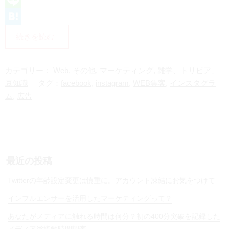
L
i
H
続きを読む
n
a
e
t
カテゴリー：
Web
,
その他
,
マーケティング
,
雑学、トリビア、
e
豆知識
タグ：
facebook
,
instagram
,
WEB集客
,
インスタグラ
ム
,
広告
n
a
最近の投稿
Twitterの年齢設定変更は慎重に。アカウント凍結にお気をつけて
インフルエンサーを活用したマーケティングって？
あなたがメディアに触れる時間は何分？初の400分突破を記録した
メディア総接触時間調査