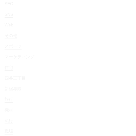
SEO
SNS
Web
その他
スポーツ
マーケティング
住宅
四谷三丁目
新宿界隈
旅行
機材
流行
職場