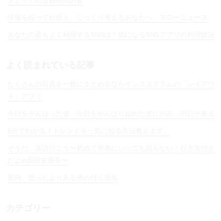
情報を絞ってお伝え。じっくり考えるあなたへ、スローニュース
あなたの最もよく利用するSNSは？気になるSNSアプリの利用状況
よく読まれている記事
たくさんの写真を一枚にまとめるならインスタグラムの「レイアウ
ト」アプリ
今日をがんばった者…今日をがんばり始めた者にのみ…明日が来る
5分でわかる！トレンドを一気に知る方法教えます。
そうだ、落語行こう〜初めて寄席にいっても困らない！行き方付き
だよin新宿末廣亭〜
都内、思ったよりある色の付く地名
カテゴリー