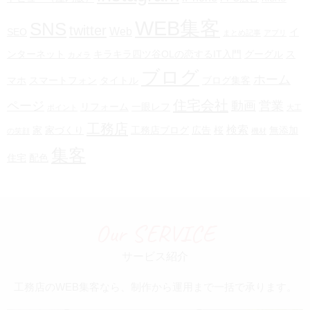
WEB集客
SNS
twitter
Web
SEO
イ
まとめ記事
アプリ
ンターネット
キラキラ四ツ谷OLの恋するIT入門
グーグル
ス
カメラ
ブログ
ホーム
マホ
スマートフォン
タイトル
ブログ集客
住宅会社
ページ
動画
営業
リフォーム
一眼レフ
ポイント
大工
工務店
検索
家
家づくり
工務店ブログ
広告
桜
無添加
の笑顔
機材
集客
住宅
配色
Our SERVICE
サービス紹介
工務店のWEB集客なら、制作から運用まで一括で承ります。