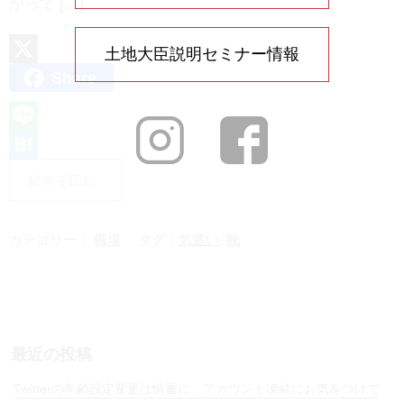
かって […]
土地大臣説明セミナー情報
Share
X
L
i
H
続きを読む
n
a
e
t
カテゴリー：
職場
タグ：
気遣い
,
靴
e
n
a
最近の投稿
Twitterの年齢設定変更は慎重に。アカウント凍結にお気をつけて