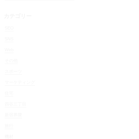
カテゴリー
SEO
SNS
Web
その他
スポーツ
マーケティング
住宅
四谷三丁目
新宿界隈
旅行
機材