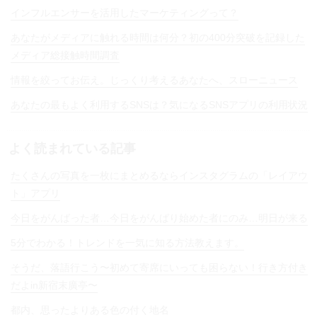
インフルエンサーを活用したマーケティングって？
あなたがメディアに触れる時間は何分？初の400分突破を記録した
メディア総接触時間調査
情報を絞ってお伝え。じっくり考えるあなたへ、スローニュース
あなたの最もよく利用するSNSは？気になるSNSアプリの利用状況
よく読まれている記事
たくさんの写真を一枚にまとめるならインスタグラムの「レイアウ
ト」アプリ
今日をがんばった者…今日をがんばり始めた者にのみ…明日が来る
5分でわかる！トレンドを一気に知る方法教えます。
そうだ、落語行こう〜初めて寄席にいっても困らない！行き方付き
だよin新宿末廣亭〜
都内、思ったよりある色の付く地名