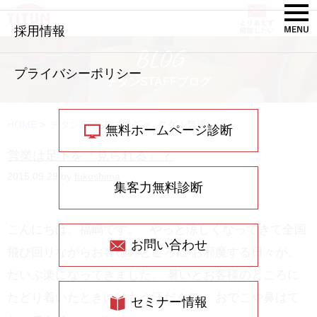
採用情報
BLOG
プライバシーポリシー
チタンSTAFFブログ
HOME
>
チタンSTAFFブログ
>
タグ：気遣い
無料ホームページ診断
営業は足下を「見られる」？
2015.09.29 by
fukushima
集客力無料診断
こんにちは。福嶋です。 やっと涼しくなってきて全国
お問い合わせ
飛び回りながらお客様のところに お邪魔する日々が、
だいぶ楽になってきました。 暑いとお客様のところに
たどり着いたときにはもう汗だくで、 おでこや鼻はて
セミナー情報