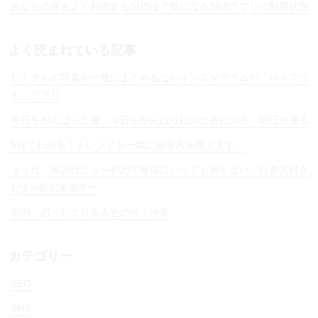
あなたの最もよく利用するSNSは？気になるSNSアプリの利用状況
よく読まれている記事
たくさんの写真を一枚にまとめるならインスタグラムの「レイアウ
ト」アプリ
今日をがんばった者…今日をがんばり始めた者にのみ…明日が来る
5分でわかる！トレンドを一気に知る方法教えます。
そうだ、落語行こう〜初めて寄席にいっても困らない！行き方付き
だよin新宿末廣亭〜
都内、思ったよりある色の付く地名
カテゴリー
SEO
SNS