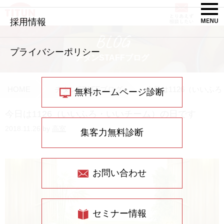
採用情報
BLOG
プライバシーポリシー
チタンSTAFFブログ
HOME
チタンSTAFFブログ
今日は1126（いいふ
無料ホームページ診断
今日は1126（いいふろ・いいチーム）の日です
2018.11.26 by
高室
集客力無料診断
お問い合わせ
セミナー情報