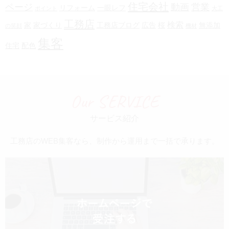
住宅会社
ページ
動画
営業
リフォーム
一眼レフ
ポイント
大工
工務店
検索
家
家づくり
工務店ブログ
広告
桜
無添加
の笑顔
機材
集客
住宅
配色
Our SERVICE
サービス紹介
工務店のWEB集客なら、制作から運用まで一括で承ります。