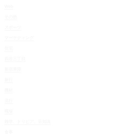
Web
その他
スポーツ
マーケティング
住宅
四谷三丁目
新宿界隈
旅行
機材
流行
職場
雑学、トリビア、豆知識
食事