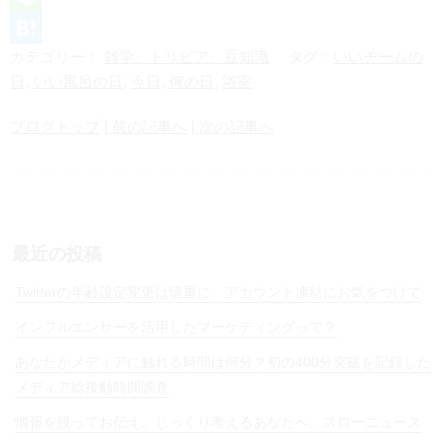
L
カテゴリー：
雑学、トリビア、豆知識
タグ：
いいチームの
i
H
日
,
いい風呂の日
,
今日
,
何の日
,
浴室
n
a
e
t
ブログトップ
| 前の記事へ
| 次の記事へ
e
n
a
最近の投稿
Twitterの年齢設定変更は慎重に。アカウント凍結にお気をつけて
インフルエンサーを活用したマーケティングって？
あなたがメディアに触れる時間は何分？初の400分突破を記録した
メディア総接触時間調査
情報を絞ってお伝え。じっくり考えるあなたへ、スローニュース