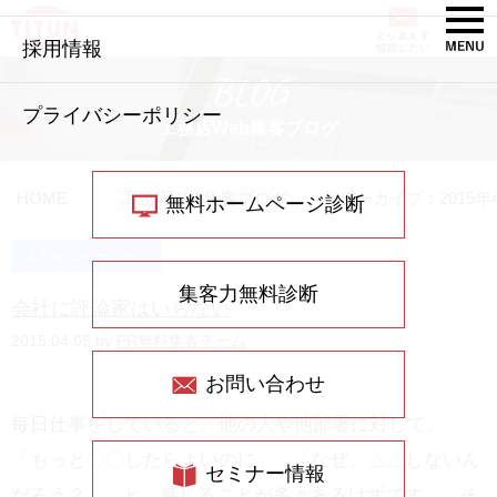
採用情報
BLOG
プライバシーポリシー
工務店Web集客ブログ
HOME
工務店Web集客ブログ
アーカイブ：2015年
無料ホームページ診断
コミュニケーション
集客力無料診断
会社に評論家はいらない
2015.04.05 by
PR無料集客チーム
お問い合わせ
毎日仕事をしていると、他の人や他部署に対して、
「もっと〇〇したらよいのに」 「なぜ、△△しないん
セミナー情報
だろう？」 と、感じることが多々あるはずです。 そ