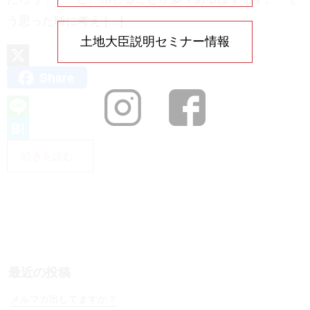
う思った時に考え […]
土地大臣説明セミナー情報
Share
X
L
i
H
続きを読む
n
a
e
t
e
n
a
最近の投稿
メルマガ出してますか？