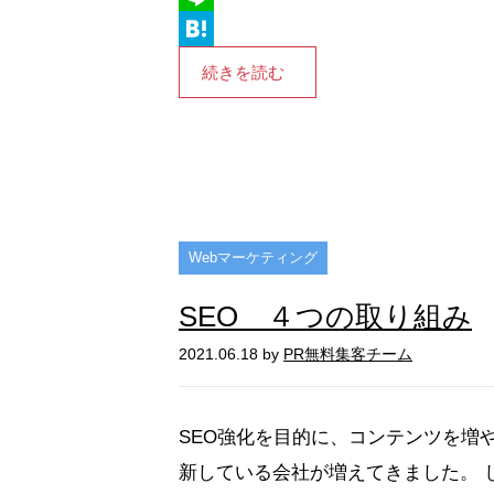
L
i
H
続きを読む
n
a
e
t
e
n
a
Webマーケティング
SEO ４つの取り組み
2021.06.18 by
PR無料集客チーム
SEO強化を目的に、コンテンツを増
新している会社が増えてきました。 