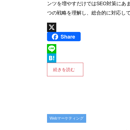
ンツを増やすだけではSEO対策にあ
つの戦略を理解し、総合的に対応してい
Share
X
L
i
H
続きを読む
n
a
e
t
e
n
a
Webマーケティング