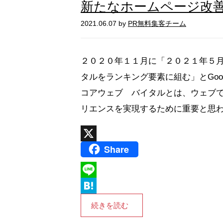
新たなホームページ改
2021.06.07 by
PR無料集客チーム
２０２０年１１月に「２０２１年５
タルをランキング要素に組む」とGoo
コアウェブ バイタルとは、ウェブで
リエンスを実現するために重要と思われ
Share
X
L
i
H
続きを読む
n
a