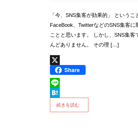
「今、SNS集客が効果的」 ということで、
FaceBook、TwitterなどのSN
ことと思います。 しかし、SNS集
んどありません。 その理 […]
Share
X
L
i
H
続きを読む
n
a
e
t
e