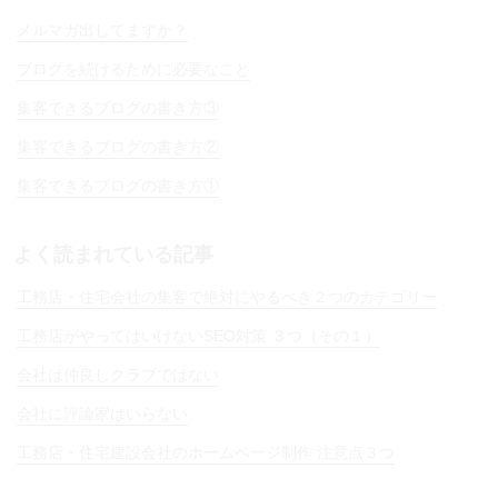
メルマガ出してますか？
ブログを続けるために必要なこと
集客できるブログの書き方③
集客できるブログの書き方②
集客できるブログの書き方①
よく読まれている記事
工務店・住宅会社の集客で絶対にやるべき２つのカテゴリー
工務店がやってはいけないSEO対策 ３つ（その１）
会社は仲良しクラブではない
会社に評論家はいらない
工務店・住宅建設会社のホームページ制作 注意点３つ