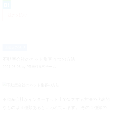
L
i
H
続きを読む
n
a
e
t
e
n
工務店のSEO
a
不動産会社のネット集客４つの方法
2021.03.08 by
PR無料集客チーム
不動産会社がインターネット上で集客する方法の代表的
なものは４種類あるといわれています。 その４種類の