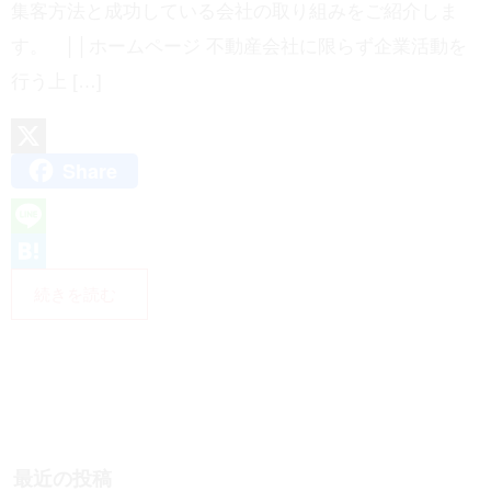
集客方法と成功している会社の取り組みをご紹介しま
す。 ││ホームページ 不動産会社に限らず企業活動を
行う上 […]
Share
X
L
i
H
続きを読む
n
a
e
t
e
n
a
最近の投稿