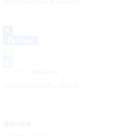
無料ホームページ診断 お問合せ
Share
X
L
カテゴリー：
工務店のSEO
i
H
n
a
ブログトップ
| 前の記事へ
| 次の記事へ
e
t
e
n
a
最近の投稿
メルマガ出してますか？