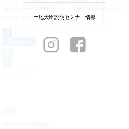
売っていたそうですが、どんなに努力しても売れなくて
土地大臣説明セミナー情報
悩んでいたそうです。 […]
Share
X
L
i
H
続きを読む
n
a
e
t
e
n
営業
a
営業マンの情報収集