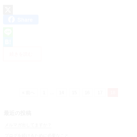
Share
X
L
i
H
続きを読む
n
a
e
t
e
n
« 前へ
1
…
14
15
16
17
18
a
最近の投稿
メルマガ出してますか？
ブログを続けるために必要なこと