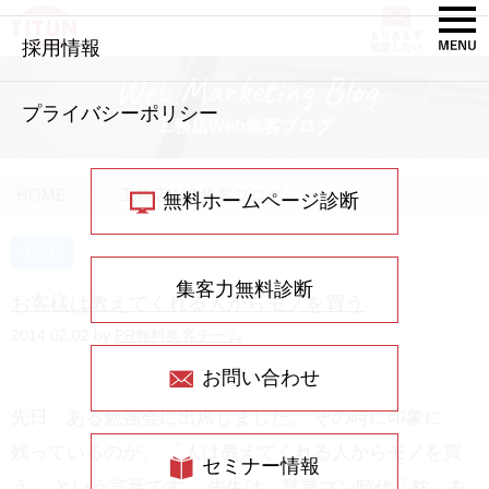
採用情報
Web Marketing Blog
プライバシーポリシー
工務店Web集客ブログ
HOME
工務店Web集客ブログ
無料ホームページ診断
未分類
集客力無料診断
お客様は教えてくれる人からモノを買う
2014.02.02 by
PR無料集客チーム
お問い合わせ
先日、ある勉強会に出席しました。 その時に印象に
残っているのが、 「人は教えてくれる人からモノを買
セミナー情報
う」 という言葉です。 先生は、営業マン時代「枕」を