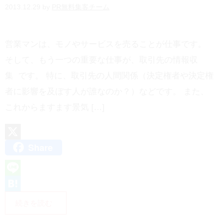
2013.12.29 by
PR無料集客チーム
営業マンは、モノやサービスを売ることが仕事です。
そして、もう一つの重要な仕事が、取引先の情報収
集 です。 特に、取引先の人間関係（決定権者や決定権
者に影響を及ぼす人が誰なのか？）などです。 また、
これからますます景気 […]
Share
X
L
i
H
続きを読む
n
a