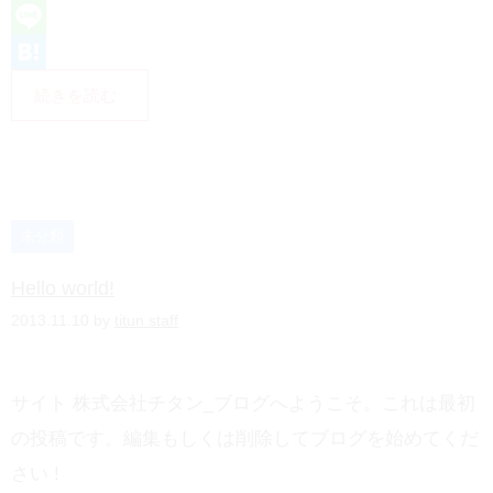
L
i
H
続きを読む
n
a
e
t
e
n
未分類
a
Hello world!
2013.11.10 by
titun staff
サイト 株式会社チタン_ブログへようこそ。これは最初
の投稿です。編集もしくは削除してブログを始めてくだ
さい !