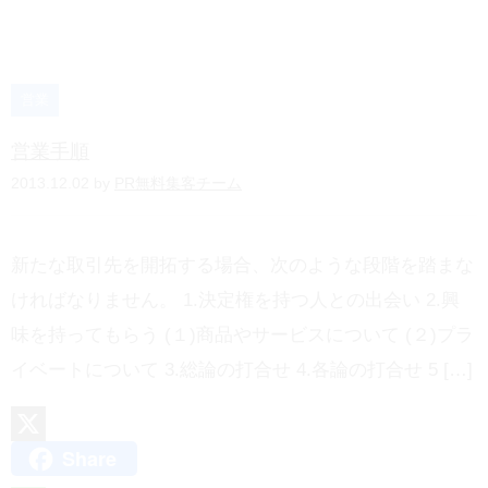
e
t
e
n
営業
a
営業手順
2013.12.02 by
PR無料集客チーム
新たな取引先を開拓する場合、次のような段階を踏まな
ければなりません。 1.決定権を持つ人との出会い 2.興
味を持ってもらう (１)商品やサービスについて (２)プラ
イベートについて 3.総論の打合せ 4.各論の打合せ 5 […]
Share
X